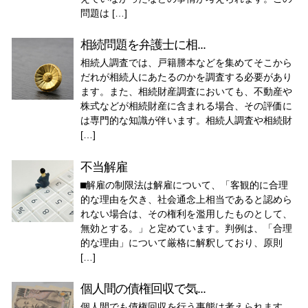
問題は […]
相続問題を弁護士に相...
相続人調査では、戸籍謄本などを集めてそこから
だれが相続人にあたるのかを調査する必要があり
ます。また、相続財産調査においても、不動産や
株式などが相続財産に含まれる場合、その評価に
は専門的な知識が伴います。相続人調査や相続財
[…]
不当解雇
⬛︎解雇の制限法は解雇について、「客観的に合理
的な理由を欠き、社会通念上相当であると認めら
れない場合は、その権利を濫用したものとして、
無効とする。」と定めています。判例は、「合理
的な理由」について厳格に解釈しており、原則
[…]
個人間の債権回収で気...
個人間でも債権回収を行う事態は考えられます。