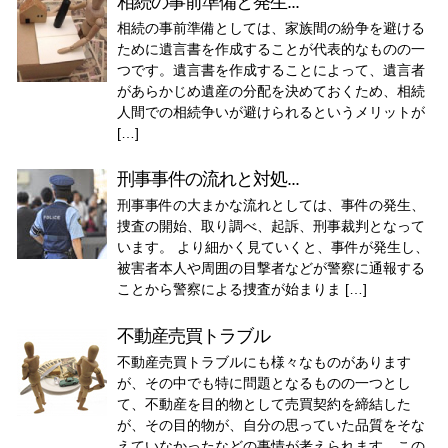
相続の事前準備と発生...
相続の事前準備としては、家族間の紛争を避ける
ために遺言書を作成することが代表的なものの一
つです。遺言書を作成することによって、遺言者
があらかじめ遺産の分配を決めておくため、相続
人間での相続争いが避けられるというメリットが
[…]
刑事事件の流れと対処...
刑事事件の大まかな流れとしては、事件の発生、
捜査の開始、取り調べ、起訴、刑事裁判となって
います。 より細かく見ていくと、事件が発生し、
被害者本人や周囲の目撃者などが警察に通報する
ことから警察による捜査が始まりま […]
不動産売買トラブル
不動産売買トラブルにも様々なものがあります
が、その中でも特に問題となるものの一つとし
て、不動産を目的物として売買契約を締結した
が、その目的物が、自分の思っていた品質をそな
えていなかったなどの事情が考えられます。この