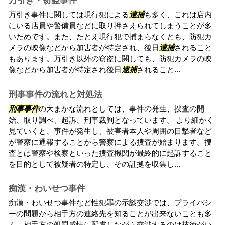
万引き・窃盗事件
万引き事件に関しては現行犯による
逮捕
も多く、これは店内
にいる店員や警備員などに取り押さえられてしまうことが多
いためです。また、たとえ現行犯で捕まらなくとも、防犯カ
メラの映像などから加害者が特定され、後日
逮捕
されること
もあります。万引き以外の窃盗に関しても、防犯カメラの映
像などから加害者が特定され後日
逮捕
されること...
刑事事件の流れと対処法
刑事事件
の大まかな流れとしては、事件の発生、捜査の開
始、取り調べ、起訴、刑事裁判となっています。 より細かく
見ていくと、事件が発生し、被害者本人や周囲の目撃者など
が警察に通報することから警察による捜査が始まります。捜
査とは警察や検察といった捜査機関が最終的に起訴すること
を目的として被疑者の特定し、その証拠を収集し...
痴漢・わいせつ事件
痴漢・わいせつ事件など性犯罪の示談交渉では、プライバシ
ーの問題から相手方の連絡先を知ることが出来ないことも多
く、相手方の処罰感情に配慮しながら交渉するのは技術がい