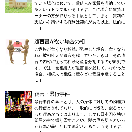
ている場合において、賃借人が家賃を滞納してい
るというトラブルがあります。この場合に賃貸オ
ーナーの方が取りうる手段として、まず、賃料の
支払いを請求する権利は契約がある以上、法的に
[…]
遺言書がない場合の相...
ご家族が亡くなり相続が発生した場合、亡くなら
れた被相続人が遺言を残していたときは、その遺
言の内容に従って相続財産を分割するのが原則で
す。では、被相続人が遺言書を残していなかった
場合、相続人は相続財産をどの程度承継すること
[…]
傷害・暴行事件
暴行事件の暴行とは、人の身体に対しての物理力
の行使とされており、一般的には殴る、蹴るとい
った行為が当てはまります。しかし日本刀を狭い
部屋の中で振り回すことや、髪の毛を切るといっ
た行為が暴行として認定されることもあります。