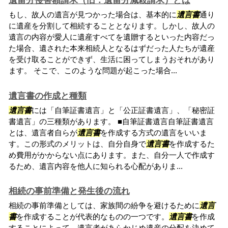
遺留分侵害額請求（旧：遺留分減殺請求）とは
もし、故人の遺言が見つかった場合は、基本的に
遺言書
通り
に遺産を分割して相続することとなります。しかし、故人の
遺言の内容が愛人に遺産すべてを遺贈するといった内容だっ
た場合、遺された本来相続人となるはずだった人たちが遺産
を受け取ることができず、生活に困ってしまうおそれがあり
ます。 そこで、このような問題が起こった場合...
遺言書の作成と種類
遺言書
には「自筆証書遺言」と「公正証書遺言」、「秘密証
書遺言」の三種類があります。 ■自筆証書遺言自筆証書遺言
とは、遺言者自らが
遺言書
を作成する方式の遺言をいいま
す。この形式のメリットは、自分自身で
遺言書
を作成するた
め費用がかからない点にあります。また、自分一人で作成す
るため、遺言内容を他人に知られる心配がありま...
相続の事前準備と発生後の流れ
相続の事前準備としては、家族間の紛争を避けるために
遺言
書
を作成することが代表的なものの一つです。
遺言書
を作成
することによって、遺言者があらかじめ遺産の分配を決めて