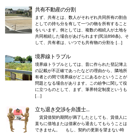
共有不動産の分割
まず、共有とは、数人がそれぞれ共同所有の割合
としての持ち分を有して一つの物を所有すること
をいいます。例としては、複数の相続人が土地を
共同相続した場合があげられます(民法898条)。そ
して、共有者は、いつでも共有物の分割を […]
境界線トラブル
境界線トラブルとしては、昔に作られた登記簿上
の記載が不正確であったなどの理由から、隣地所
有者との間で境界線がどこにあるかということが
問題となる場合があります。この紛争に関して役
に立つものとして、まず、筆界特定制度というも
[…]
立ち退き交渉を弁護士...
賃貸借契約期間が満了したとしても、賃借人に
直ちに借地または借家から退去してもらうことは
できません。 もし、契約の更新を望まない時