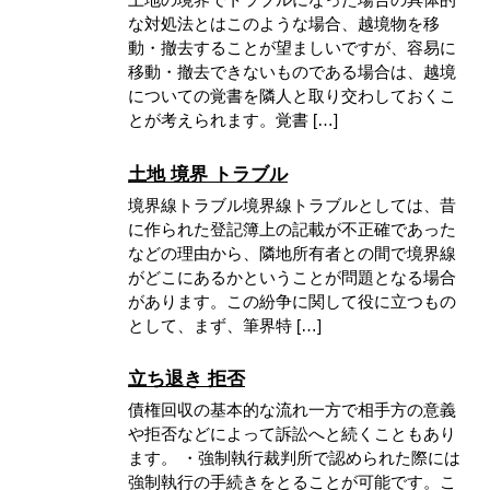
な対処法とはこのような場合、越境物を移
動・撤去することが望ましいですが、容易に
移動・撤去できないものである場合は、越境
についての覚書を隣人と取り交わしておくこ
とが考えられます。覚書 […]
土地 境界 トラブル
境界線トラブル境界線トラブルとしては、昔
に作られた登記簿上の記載が不正確であった
などの理由から、隣地所有者との間で境界線
がどこにあるかということが問題となる場合
があります。この紛争に関して役に立つもの
として、まず、筆界特 […]
立ち退き 拒否
債権回収の基本的な流れ一方で相手方の意義
や拒否などによって訴訟へと続くこともあり
ます。 ・強制執行裁判所で認められた際には
強制執行の手続きをとることが可能です。こ