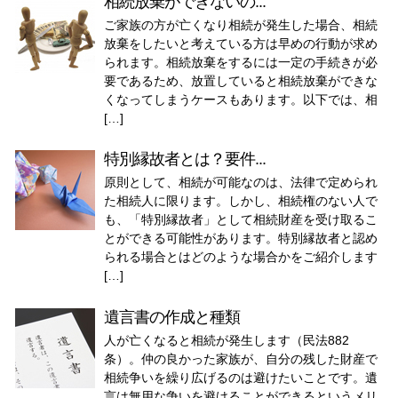
相続放棄ができないの...
ご家族の方が亡くなり相続が発生した場合、相続
放棄をしたいと考えている方は早めの行動が求め
られます。相続放棄をするには一定の手続きが必
要であるため、放置していると相続放棄ができな
くなってしまうケースもあります。以下では、相
[…]
特別縁故者とは？要件...
原則として、相続が可能なのは、法律で定められ
た相続人に限ります。しかし、相続権のない人で
も、「特別縁故者」として相続財産を受け取るこ
とができる可能性があります。特別縁故者と認め
られる場合とはどのような場合かをご紹介します
[…]
遺言書の作成と種類
人が亡くなると相続が発生します（民法882
条）。仲の良かった家族が、自分の残した財産で
相続争いを繰り広げるのは避けたいことです。遺
言は無用な争いを避けることができるというメリ