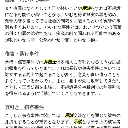
痴漢・わいせつ事件
また有罪になるとしても刑が軽いことや
示談
をすれば不起訴
になる可能性が高いことから、やむを得ず無実の罪を認め、
冤罪の罪を被ってでも社会的制裁を回避するという冤罪の事
例も多くあります。 わいせつ事件とは、わいせつという言葉
の付く犯罪の総称であり、痴漢の例で問われる可能性のある
強制わいせつ罪、公然わいせつ罪、わいせつ物...
傷害・暴行事件
暴行・傷害事件では
弁護士
は依頼人に有利となるような証拠
の収集を行っていきます。これは暴行や傷害事件においては
対立する者同士で起こることが多く、意見が食い違うことが
多くなっているからです。また、相手が先に攻撃してきたな
どとして正当防衛を主張し、不起訴処分や裁判での無罪判決
を得られるように活動していくこともできます。...
万引き・窃盗事件
こうした窃盗事件に関しては、
示談
交渉などを通じて被害の
弁済をすることが重要となります。
示談
とは民事上の被害者
と加害者の間の和解であり、成立すれば、民事上は事件が解