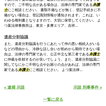
すので、ご不明な点がある場合は、法律の専門家である
弁護
士
にご相談ください。 書類不備などが無く、登記手続きに不
備がない場合は、登記識別情報が通知されます。これは、い
わゆる権利書となりますので。大切に保管してください。 よ
つ葉法律事務所は、東京・多摩エリア、吉祥...
遺産分割協議
また、遺産分割協議を行うにあたって仲の悪い相続人がいる
などの理由から、冷静な話し合いが初めから期待できない場
合は、法律の専門家であり、公正中立な第三者である
弁護士
に仲裁を依頼するのが良いでしょう。また、遺産分割協議に
関してなにかご不明な点やお困りの点があれば、法律の専門
家である
弁護士
にご相談ください。 よつ葉法律...
« 逮捕 示談
示談 刑事事件 »
一覧に戻る