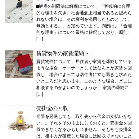
⬛︎解雇の制限法は解雇について、「客観的に合理
的な理由を欠き、社会通念上相当であると認めら
れない場合は、その権利を濫用したものとして、
無効とする。」と定めています。判例は、「合理
的な理由」について厳格に解釈しており、原則
[…]
賃貸物件の家賃滞納ト...
賃貸物件について、居住者が家賃を滞納している
ような場合、オーナーとしてはなんとか家賃を回
収し、場合によっては居住者に立ち退きも求めた
いところだと思います。このような場合、どこに
相談するのがよいのでしょうか。 家賃の滞納に
[…]
売掛金の回収
期限を経過しても、取引先から代金の支払いがな
い…。それをそのままにしておくと、売掛金を回
収できなくなるかもしれません。そもそも売掛金
は、相手方が破産した場合には回収できないこと