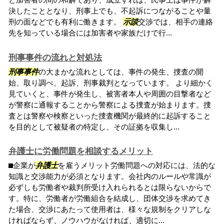
決したこととなり、刑事上でも、不起訴につながることや量
刑の面などでも有利に働きます。
示談
交渉では、相手の連絡
先を知っている場合には加害者や家族だけで行...
刑事事件の流れと対処法
刑事事件
の大まかな流れとしては、事件の発生、捜査の開
始、取り調べ、起訴、刑事裁判となっています。 より細かく
見ていくと、事件が発生し、被害者本人や周囲の目撃者など
が警察に通報することから警察による捜査が始まります。捜
査とは警察や検察といった捜査機関が最終的に起訴すること
を目的として被疑者の特定し、その証拠を収集し...
弁護士に労働問題を相談するメリット
⬛︎企業が
弁護士
を雇うメリット労働問題への対応には、法的な
知識と交渉能力が必須となります。会社内のルールや常識が
必ずしも労働者や裁判所受け入れられるとは限らないからで
す。特に、労働者が労働組合を結成し、団体交渉を求めてき
た場合、交渉にあたって使用者は、様々な規制をクリアしな
ければならず、ノウハウがなければ、適切に...