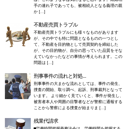
手の連れ子であっても、被相続人となる義理の親
か […]
不動産売買トラブル
不動産売買トラブルにも様々なものがあります
が、その中でも特に問題となるものの一つとし
て、不動産を目的物として売買契約を締結した
が、その目的物が、自分の思っていた品質をそな
えていなかったなどの事情が考えられます。この
問題は […]
刑事事件の流れと対処...
刑事事件の大まかな流れとしては、事件の発生、
捜査の開始、取り調べ、起訴、刑事裁判となって
います。 より細かく見ていくと、事件が発生し、
被害者本人や周囲の目撃者などが警察に通報する
ことから警察による捜査が始まりま […]
残業代請求
⬛︎労働時間把握義務法令は、労働時間を把握する