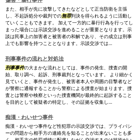
傷害・暴行事件
また、相手が先に攻撃してきたなどとして正当防衛を主張
し、不起訴処分や裁判での
無罪
判決を得られるように活動し
ていくこともできます。 加えて一方的に暴行行為を行ってし
まった場合には示談交渉を進めることが重要となります。示
談は民事上の加害者と被害者の和解であり、その成立は刑事
上でも影響を持つこととなります。示談交渉では...
刑事事件の流れと対処法
刑事事件
の大まかな流れとしては、事件の発生、捜査の開
始、取り調べ、起訴、刑事裁判となっています。 より細かく
見ていくと、事件が発生し、被害者本人や周囲の目撃者など
が警察に通報することから警察による捜査が始まります。捜
査とは警察や検察といった捜査機関が最終的に起訴すること
を目的として被疑者の特定し、その証拠を収集し...
痴漢・わいせつ事件
痴漢・わいせつ事件など性犯罪の示談交渉では、プライバシ
ーの問題から相手方の連絡先を知ることが出来ないことも多
く、相手方の処罰感情に配慮しながら交渉するのは技術がい