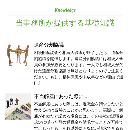
Knowledge
当事務所が提供する基礎知識
遺産分割協議
相続財産調査や相続人調査が終了したら、遺産分
割協議を開催します。遺産分割協議には相続人全
員の参加が必要となります。一人でも相続人が欠
けた遺産分割協議は無効となりますのでご注意く
ださい。もし、精神疾患や未成年などの理由で遺
[…]
不当解雇にあった際に...
不当解雇にあった際には、退職金を請求したいと
考えるのは当然のことかと思います。実際に、解
雇が有効だと認める場合には、その会社の退職金
規定に従った額の退職金を請求することが可能で
す。もっとも、それ以外にもなにか請求できるも