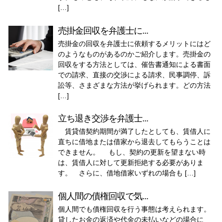
[…]
売掛金回収を弁護士に...
売掛金の回収を弁護士に依頼するメリットにはど
のようなものがあるのかご紹介します。売掛金の
回収をする方法としては、催告書通知による書面
での請求、直接の交渉による請求、民事調停、訴
訟等、さまざまな方法が挙げられます。どの方法
[…]
立ち退き交渉を弁護士...
賃貸借契約期間が満了したとしても、賃借人に
直ちに借地または借家から退去してもらうことは
できません。 もし、契約の更新を望まない時
は、賃借人に対して更新拒絶する必要がありま
す。 さらに、借地借家いずれの場合も […]
個人間の債権回収で気...
個人間でも債権回収を行う事態は考えられます。
貸したお金の返済や代金の未払いなどの場合に