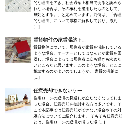
的な理由を欠き、社会通念上相当であると認めら
れない場合は、その権利を濫用したものとして、
無効とする。」と定めています。判例は、「合理
的な理由」について厳格に解釈しており、原則
[…]
賃貸物件の家賃滞納ト...
賃貸物件について、居住者が家賃を滞納している
ような場合、オーナーとしてはなんとか家賃を回
収し、場合によっては居住者に立ち退きも求めた
いところだと思います。このような場合、どこに
相談するのがよいのでしょうか。 家賃の滞納に
[…]
任意売却できないケー...
住宅ローンの返済の見通しが立たなくなってしま
った場合、任意売却を検討する方は多いです。そ
こで本記事では任意売却ができない場合やその対
処方法についてご紹介します。 そもそも任意売却
とは、住宅ローンの返済が滞った場 […]