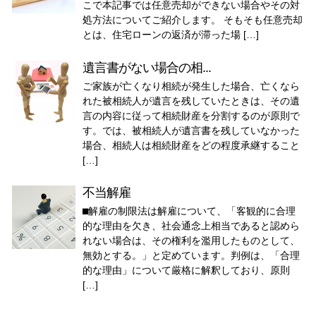
こで本記事では任意売却ができない場合やその対
処方法についてご紹介します。 そもそも任意売却
とは、住宅ローンの返済が滞った場 […]
遺言書がない場合の相...
ご家族が亡くなり相続が発生した場合、亡くなら
れた被相続人が遺言を残していたときは、その遺
言の内容に従って相続財産を分割するのが原則で
す。では、被相続人が遺言書を残していなかった
場合、相続人は相続財産をどの程度承継すること
[…]
不当解雇
⬛︎解雇の制限法は解雇について、「客観的に合理
的な理由を欠き、社会通念上相当であると認めら
れない場合は、その権利を濫用したものとして、
無効とする。」と定めています。判例は、「合理
的な理由」について厳格に解釈しており、原則
[…]