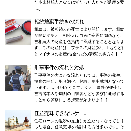
た本来相続人となるはずだった人たちが遺産を受
[…]
相続放棄手続きの流れ
相続は、被相続人の死亡により開始します。相続
が開始すると、相続人は自らの意思に関係なく、
被相続人の財産を包括的に承継することとなりま
す。この財産には、プラスの財産(家、土地など)
とマイナスの財産(借金などの債務)の両方を […]
刑事事件の流れと対処...
刑事事件の大まかな流れとしては、事件の発生、
捜査の開始、取り調べ、起訴、刑事裁判となって
います。 より細かく見ていくと、事件が発生し、
被害者本人や周囲の目撃者などが警察に通報する
ことから警察による捜査が始まりま […]
任意売却できないケー...
住宅ローンの返済の見通しが立たなくなってしま
った場合、任意売却を検討する方は多いです。そ