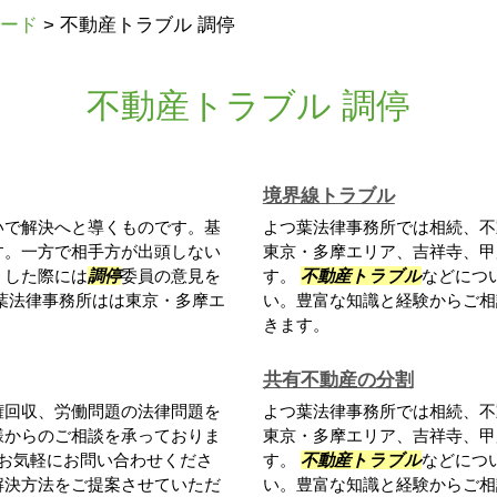
ード
>
不動産トラブル 調停
不動産トラブル 調停
境界線トラブル
いで解決へと導くものです。基
よつ葉法律事務所では相続、不
す。一方で相手方が出頭しない
東京・多摩エリア、吉祥寺、甲
うした際には
調停
委員の意見を
す。
不動産トラブル
などにつ
葉法律事務所はは東京・多摩エ
い。豊富な知識と経験からご相
きます。
共有不動産の分割
権回収、労働問題の法律問題を
よつ葉法律事務所では相続、不
様からのご相談を承っておりま
東京・多摩エリア、吉祥寺、甲
お気軽にお問い合わせくださ
す。
不動産トラブル
などにつ
解決方法をご提案させていただ
い。豊富な知識と経験からご相