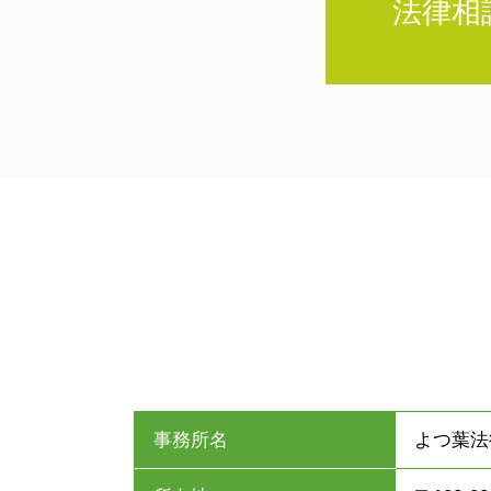
法律相
事務所名
よつ葉法