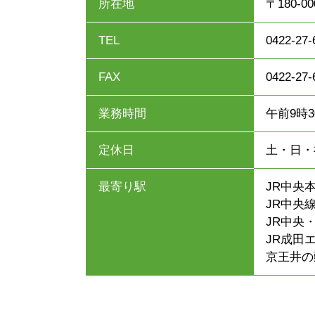
所在地
〒180-
TEL
0422-27-
FAX
0422-27-
業務時間
午前9時
定休日
土・日・
最寄り駅
JR中央
JR中央線
JR中央
JR成田
京王井の