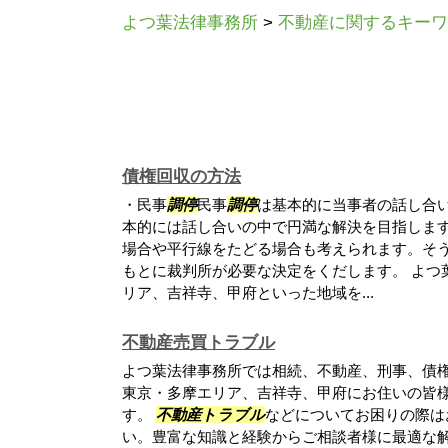
よつ葉法律事務所
>
不動産に関するキーワ
債権回収の方法
・民事
調停
民事
調停
は基本的に当事者の話し合
本的には話し合いの中で円満な解決を目指しま
場合や平行線をたどる場合も考えられます。そ
もとに裁判所が必要な決定をくだします。 よつ
リア、吉祥寺、甲府といった地域を...
不動産売買トラブル
よつ葉法律事務所では相続、不動産、刑事、債
東京・多摩エリア、吉祥寺、甲府にお住いの皆
す。
不動産トラブル
などについてお困りの際は
い。豊富な知識と経験からご相談者様に最適な