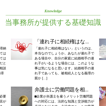
Knowledge
当事務所が提供する基礎知識
.
「連れ子に相続権はな...
滞納
「連れ子に相続権はない」というのは、
ては
本当なのでしょうか。あなたが連れ子で
ては
ある場合や、自分の家庭に結婚相手の連
だと
れ子がいるような場合には、このような
相談
事は気になると思います。結婚相手の連
の滞
れ子であっても、被相続人となる義理の
親か […]
弁護士に労働問題を相...
必要
⬛︎企業が弁護士を雇うメリット労働問題
収が
への対応には、法的な知識と交渉能力が