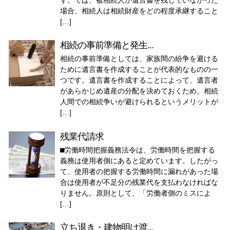
場合、相続人は相続財産をどの程度承継すること
[…]
相続の事前準備と発生...
相続の事前準備としては、家族間の紛争を避ける
ために遺言書を作成することが代表的なものの一
つです。遺言書を作成することによって、遺言者
があらかじめ遺産の分配を決めておくため、相続
人間での相続争いが避けられるというメリットが
[…]
残業代請求
⬛︎労働時間把握義務法令は、労働時間を把握する
義務は使用者側にあると定めています。したがっ
て、使用者の把握する労働時間に漏れがあった場
合は使用者が不足分の残業代を支払わなければな
りません。原則として、「労働者側のミスによ
[…]
立ち退き・建物明け渡...