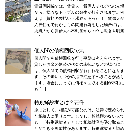
賃貸借関係では、賃貸人、賃借人それぞれの立場
から、様々なトラブルの発生が想定されます。例
えば、賃料の未払い・滞納があったり、賃借人が
入居住宅で何かしらの問題行為をした場合には、
賃貸人から賃借人へ不動産からの立ち退きや明渡
[…]
個人間の債権回収で気...
個人間でも債権回収を行う事態は考えられます。
貸したお金の返済や代金の未払いなどの場合に
は、個人間での債権回収が行われることになりま
す。その際いくつかの点で注意すべきことがあり
ます。場合によっては債権を回収する側が不利に
も […]
特別縁故者とは？要件...
原則として、相続が可能なのは、法律で定められ
た相続人に限ります。しかし、相続権のない人で
も、「特別縁故者」として相続財産を受け取るこ
とができる可能性があります。特別縁故者と認め