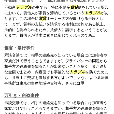
不動産・賃貸オーナー様が遭遇する不動産トラブル
不動産
トラブル
の中でも、特に不動産
賃貸
借をしている場合
において、賃借人が家賃を滞納しているという
トラブル
があ
ります。この場合に
賃貸
オーナーの方が取りうる手段とし
て、まず、賃料の支払いを請求する権利は契約がある以上、
法的にも認められるため、賃借人に請求するということがあ
ります。賃借人が請求に素直に応じてくれるのであ...
傷害・暴行事件
示談交渉では、相手の連絡先を知っている場合には加害者や
家族だけで行うこともできますが、プライバシーの問題から
相手方の連絡先を知ることが出来ないことも多く、また適切
な金額でまとめ、内容面でも事後的な
トラブル
を防ぐために
も、弁護士に交渉を依頼する方がよいでしょう。 よつ葉法律
事務所は東京の多摩地域や吉祥寺、さらには甲...
万引き・窃盗事件
示談交渉では、相手の連絡先を知っている場合には加害者や
家族だけで行うこともできますが、相手方の連絡先を知るこ
とが出来ないことも多く、また適切な金額でまとめ、内容面