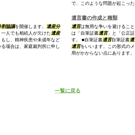
で、このような問題が起こった場
遺言書の作成と種類
分割協議
を開催します。
遺産分
遺言
は無用な争いを避けること
。一人でも相続人が欠けた
遺産
は「自筆証書
遺言
」と「公正証
。もし、精神疾患や未成年など
す。 ■自筆証書
遺言
自筆証書
遺
いる場合は、家庭裁判所に申し
遺言
をいいます。この形式のメ
用がかからない点にあります。ま
一覧に戻る