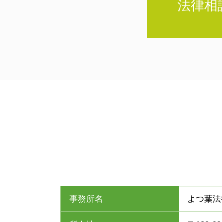
法律相
事務所名
よつ葉法