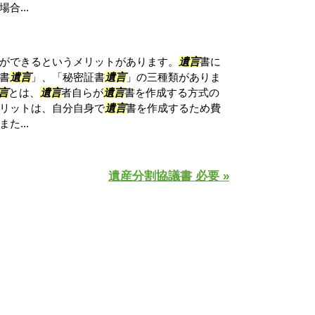
合...
ができるというメリットがあります。
遺言
書に
書
遺言
」、「秘密証書
遺言
」の三種類がありま
言
とは、
遺言
者自らが
遺言
書を作成する方式の
リットは、自分自身で
遺言
書を作成するため費
た...
遺産分割協議書 必要 »