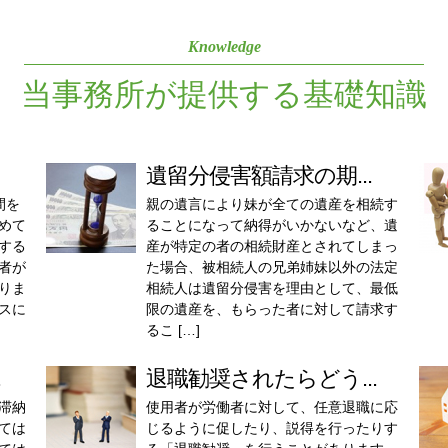
Knowledge
当事務所が提供する基礎知識
遺留分侵害額請求の期...
間を
親の遺言により妹が全ての遺産を相続す
めて
ることになって納得がいかないなど、遺
する
産が特定の者の相続財産とされてしまっ
者が
た場合、被相続人の兄弟姉妹以外の法定
りま
相続人は遺留分侵害を理由として、最低
スに
限の遺産を、もらった者に対して請求す
るこ […]
.
退職勧奨されたらどう...
滞納
使用者が労働者に対して、任意退職に応
ては
じるように促したり、説得を行ったりす