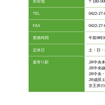
所在地
〒180-
TEL
0422-27-
FAX
0422-27-
業務時間
午前9時
定休日
土・日・
最寄り駅
JR中央
JR中央線
JR中央
JR成田
京王井の