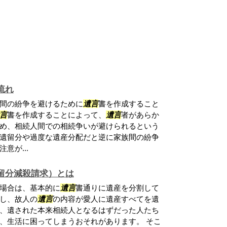
流れ
間の紛争を避けるために
遺言
書を作成すること
言
書を作成することによって、
遺言
者があらか
め、相続人間での相続争いが避けられるという
遺留分や過度な遺産分配だと逆に家族間の紛争
意が...
留分減殺請求）とは
場合は、基本的に
遺言
書通りに遺産を分割して
し、故人の
遺言
の内容が愛人に遺産すべてを遺
、遺された本来相続人となるはずだった人たち
、生活に困ってしまうおそれがあります。 そこ