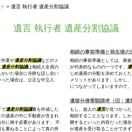
ド
>
遺言 執行者 遺産分割協議
遺言 執行者 遺産分割協議
相続の事前準備と発生後の
な作業や
遺産分割協議
などのト
相続の事前準備としては、家族
に
遺産分割協議
は相続人全員の
が代表的なものの一つです。
遺
人がいた場合に冷静な話し合い
じめ遺産の分配を決めておくた
いった場合は、公正な中立人
メリットがあります。しかし、
につながってしまいますので、注
遺留分侵害額請求（旧：遺
下で
遺産分割協議
書を作成した
もし、故人の
遺言
が見つかった
その遺産の中に不動産が含まれ
相続することとなります。しか
分に移す必要があります。 不
贈するといった内容だった場合
回も重ねることによって真の所
が遺産を受け取ることができず