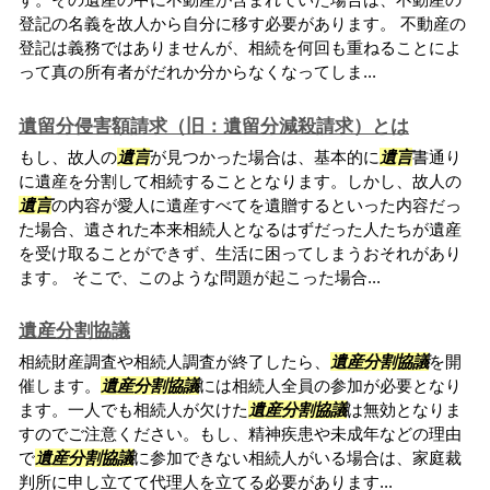
登記の名義を故人から自分に移す必要があります。 不動産の
登記は義務ではありませんが、相続を何回も重ねることによ
って真の所有者がだれか分からなくなってしま...
遺留分侵害額請求（旧：遺留分減殺請求）とは
もし、故人の
遺言
が見つかった場合は、基本的に
遺言
書通り
に遺産を分割して相続することとなります。しかし、故人の
遺言
の内容が愛人に遺産すべてを遺贈するといった内容だっ
た場合、遺された本来相続人となるはずだった人たちが遺産
を受け取ることができず、生活に困ってしまうおそれがあり
ます。 そこで、このような問題が起こった場合...
遺産分割協議
相続財産調査や相続人調査が終了したら、
遺産分割協議
を開
催します。
遺産分割協議
には相続人全員の参加が必要となり
ます。一人でも相続人が欠けた
遺産分割協議
は無効となりま
すのでご注意ください。もし、精神疾患や未成年などの理由
で
遺産分割協議
に参加できない相続人がいる場合は、家庭裁
判所に申し立てて代理人を立てる必要があります...