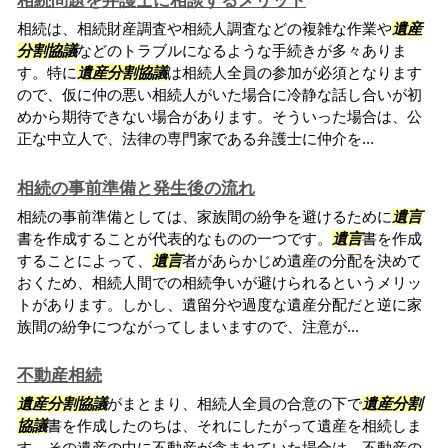
相続問題を弁護士に相談するメリット
相続は、相続財産調査や相続人調査などの複雑な作業や
遺産
分割協議
などのトラブルになるような手続きが多々ありま
す。特に
遺産分割協議
は相続人全員の参加が必須となります
ので、仮に仲の悪い相続人がいた場合に冷静な話し合いが初
めから期待できない場合があります。そういった場合は、公
正な中立人で、法律の専門家である弁護士に仲介を...
相続の事前準備と発生後の流れ
相続の事前準備としては、家族間の紛争を避けるために
遺言
書を作成することが代表的なものの一つです。
遺言
書を作成
することによって、
遺言
者があらかじめ遺産の分配を決めて
おくため、相続人間での相続争いが避けられるというメリッ
トがあります。しかし、遺留分や過度な遺産分配だと逆に家
族間の紛争につながってしまいますので、注意が...
不動産相続
遺産分割協議
がまとまり、相続人全員の合意の下で
遺産分割
協議
書を作成したのちは、それにしたがって遺産を相続しま
す。その遺産の中に不動産が含まれていた場合は、不動産の