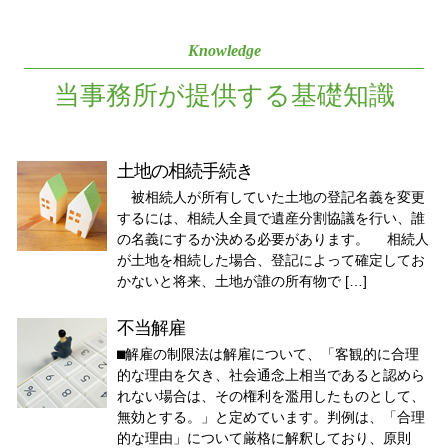
Knowledge
当事務所が提供する基礎知識
土地の相続手続き
被相続人が所有していた土地の登記名義を変更
するには、相続人全員で遺産分割協議を行い、誰
の名義にするか決める必要があります。 相続人
が土地を相続した場合、登記によって確定してお
かないと将来、土地が誰の所有物で […]
不当解雇
⬛︎解雇の制限法は解雇について、「客観的に合理
的な理由を欠き、社会通念上相当であると認めら
れない場合は、その権利を濫用したものとして、
無効とする。」と定めています。判例は、「合理
的な理由」について厳格に解釈しており、原則