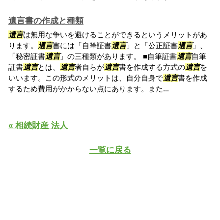
遺言書の作成と種類
遺言
は無用な争いを避けることができるというメリットがあ
ります。
遺言
書には「自筆証書
遺言
」と「公正証書
遺言
」、
「秘密証書
遺言
」の三種類があります。 ■自筆証書
遺言
自筆
証書
遺言
とは、
遺言
者自らが
遺言
書を作成する方式の
遺言
を
いいます。この形式のメリットは、自分自身で
遺言
書を作成
するため費用がかからない点にあります。また...
« 相続財産 法人
一覧に戻る