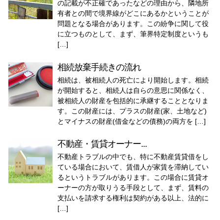
の記載が不正確であったなどの理由から、隣地所
有者との間で境界線がどこにあるかということが
問題となる場合があります。この紛争に関して役
に立つものとして、まず、筆界特定制度というも
[…]
相続放棄手続きの流れ
相続は、被相続人の死亡により開始します。相続
が開始すると、相続人は自らの意思に関係なく、
被相続人の財産を包括的に承継することとなりま
す。この財産には、プラスの財産(家、土地など)
とマイナスの財産(借金などの債務)の両方を […]
不動産・賃貸オーナー...
不動産トラブルの中でも、特に不動産賃貸借をし
ている場合において、賃借人が家賃を滞納してい
るというトラブルがあります。この場合に賃貸オ
ーナーの方が取りうる手段として、まず、賃料の
支払いを請求する権利は契約がある以上、法的に
[…]