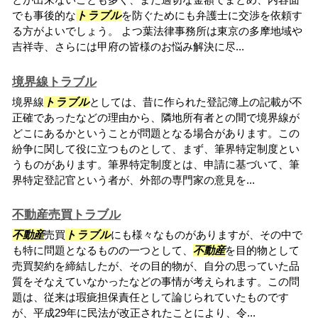
でも事後的な
トラブル
を防ぐためにも弁護士に交渉を依頼す
る方がよいでしょう。 よつ葉法律事務所は東京の多摩地域や
吉祥寺、さらには甲府の皆様のお悩み解決に尽...
境界線トラブル
境界線
トラブル
としては、昔に作られた登記簿上の記載が不
正確であったなどの理由から、隣地所有者との間で境界線が
どこにあるかということが問題となる場合があります。この
紛争に関して役に立つものとして、まず、筆界特定制度とい
うものがあります。筆界特定制度とは、申請に基づいて、筆
界特定登記官という者が、外部の専門家の意見を...
不動産売買トラブル
不動産
売買
トラブル
にも様々なものがありますが、その中で
も特に問題となるものの一つとして、
不動産
を目的物として
売買契約を締結したが、その目的物が、自分の思っていた品
質をそなえていなかったなどの事情が考えられます。この問
題は、従来は瑕疵担保責任として論じられていたものです
が、平成29年に民法が改正されたことにより、令...