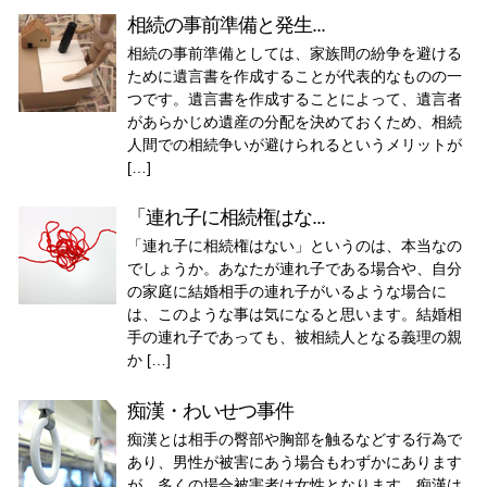
相続の事前準備と発生...
相続の事前準備としては、家族間の紛争を避ける
ために遺言書を作成することが代表的なものの一
つです。遺言書を作成することによって、遺言者
があらかじめ遺産の分配を決めておくため、相続
人間での相続争いが避けられるというメリットが
[…]
「連れ子に相続権はな...
「連れ子に相続権はない」というのは、本当なの
でしょうか。あなたが連れ子である場合や、自分
の家庭に結婚相手の連れ子がいるような場合に
は、このような事は気になると思います。結婚相
手の連れ子であっても、被相続人となる義理の親
か […]
痴漢・わいせつ事件
痴漢とは相手の臀部や胸部を触るなどする行為で
あり、男性が被害にあう場合もわずかにあります
が、多くの場合被害者は女性となります。痴漢は