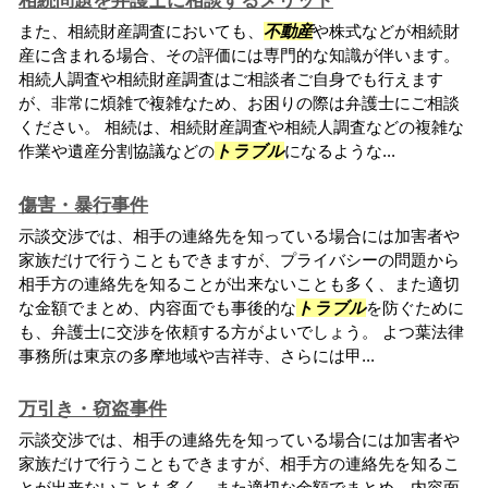
相続問題を弁護士に相談するメリット
また、相続財産調査においても、
不動産
や株式などが相続財
産に含まれる場合、その評価には専門的な知識が伴います。
相続人調査や相続財産調査はご相談者ご自身でも行えます
が、非常に煩雑で複雑なため、お困りの際は弁護士にご相談
ください。 相続は、相続財産調査や相続人調査などの複雑な
作業や遺産分割協議などの
トラブル
になるような...
傷害・暴行事件
示談交渉では、相手の連絡先を知っている場合には加害者や
家族だけで行うこともできますが、プライバシーの問題から
相手方の連絡先を知ることが出来ないことも多く、また適切
な金額でまとめ、内容面でも事後的な
トラブル
を防ぐために
も、弁護士に交渉を依頼する方がよいでしょう。 よつ葉法律
事務所は東京の多摩地域や吉祥寺、さらには甲...
万引き・窃盗事件
示談交渉では、相手の連絡先を知っている場合には加害者や
家族だけで行うこともできますが、相手方の連絡先を知るこ
とが出来ないことも多く、また適切な金額でまとめ、内容面