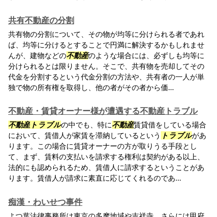
共有不動産の分割
共有物の分割について、その物が均等に分けられる者であれ
ば、均等に分けるとすることで円満に解決するかもしれませ
んが、建物などの
不動産
のような場合には、必ずしも均等に
分けられるとは限りません。そこで、共有物を売却してその
代金を分割するという代金分割の方法や、共有者の一人が単
独で物の所有権を取得し、他の者がその者から価...
不動産・賃貸オーナー様が遭遇する不動産トラブル
不動産
トラブル
の中でも、特に
不動産
賃貸借をしている場合
において、賃借人が家賃を滞納しているという
トラブル
があ
ります。この場合に賃貸オーナーの方が取りうる手段とし
て、まず、賃料の支払いを請求する権利は契約がある以上、
法的にも認められるため、賃借人に請求するということがあ
ります。賃借人が請求に素直に応じてくれるのであ...
痴漢・わいせつ事件
よつ葉法律事務所は東京の多摩地域や吉祥寺、さらには甲府