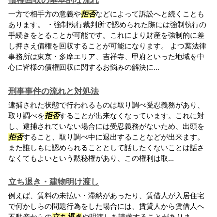
債権回収の基本的な流れ
一方で相手方の意義や
拒否
などによって訴訟へと続くことも
あります。 ・強制執行裁判所で認められた際には強制執行の
手続きをとることが可能です。これにより財産を強制的に差
し押さえ債権を回収することが可能になります。 よつ葉法律
事務所は東京・多摩エリア、吉祥寺、甲府といった地域を中
心に皆様の債権回収に関するお悩みの解決に...
刑事事件の流れと対処法
逮捕された状態で行われるものは取り調べ受忍義務があり、
取り調べを
拒否
することが出来なくなっています。これに対
し、逮捕されていない場合には受忍義務がないため、出頭を
拒否
すること、取り調べ中に退出することなどが出来ます。
また誰しもに認められることとして話したくないことは話さ
なくてもよいという黙秘権があり、この権利は取...
立ち退き・建物明け渡し
例えば、賃料の未払い・滞納があったり、賃借人が入居住宅
で何かしらの問題行為をした場合には、賃貸人から賃借人へ
不動産からの
立ち退き
や明渡しを請求することがありま