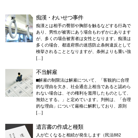
痴漢・わいせつ事件
痴漢とは相手の臀部や胸部を触るなどする行為で
あり、男性が被害にあう場合もわずかにあります
が、多くの場合被害者は女性となります。痴漢は
多くの場合、都道府県の迷惑防止条例違反として
検挙されることとなりますが、条例よりも重い強
[…]
不当解雇
⬛︎解雇の制限法は解雇について、「客観的に合理
的な理由を欠き、社会通念上相当であると認めら
れない場合は、その権利を濫用したものとして、
無効とする。」と定めています。判例は、「合理
的な理由」について厳格に解釈しており、原則
[…]
遺言書の作成と種類
人が亡くなると相続が発生します（民法882