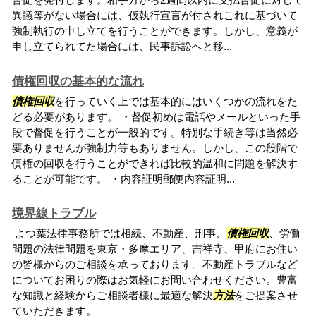
異議等がない場合には、仮執行宣言が付されこれに基づいて
強制執行の申し立てを行うことができます。しかし、意義が
申し立てられてた場合には、民事訴訟へと移...
債権回収の基本的な流れ
債権回収
を行っていく上では基本的にはいくつかの流れをた
どる必要があります。 ・督促初めは電話やメールといった手
段で督促を行うことが一般的です。特別な手続き等は当然必
要ありませんが強制力等もありません。しかし、この段階で
債権の回収を行うことができれば比較的温和に問題を解決す
ることが可能です。 ・内容証明郵便内容証明...
境界線トラブル
よつ葉法律事務所では相続、不動産、刑事、
債権回収
、労働
問題の法律問題を東京・多摩エリア、吉祥寺、甲府にお住い
の皆様からのご相談を承っております。不動産トラブルなど
についてお困りの際はお気軽にお問い合わせください。豊富
な知識と経験からご相談者様に最適な解決
方法
をご提案させ
ていただきます。