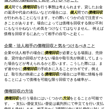
個人間の債権回収で気をつけるべきこと
個人
間でも
債権回収
を行う事態は考えられます。貸したお金
の返済や代金の未払いなどの場合には、
個人
間での
債権回収
が行われることになります。その際いくつかの点で注意すべ
きことがあります。場合によっては債権を回収する側が不利
にもなりかねないため気をつけなくてはなりません。 例えば
債権を回収するにあたって相手の自宅へと赴く...
企業・法人相手の債権回収と気をつけるべきこと
企業や法人相手の場合に
債権回収
が必要となる場面は、売掛
金、貸付金の回収ができない場合や取引先が倒産してしまっ
た場合などが考えられるかと思います。こうした際には、ま
ず速やかに
債権回収
の手続きに入ることがカギです。例え
ば、取引先の倒産による
債権回収
の場合には早期に情報を得
ることによって債権を可能な限り回収できる確率が...
債権回収の方法
債権回収
を行う場合にはいくつかの
方法
をとることが可能で
す。 ・支払い督促支払い督促は裁判所にて申立てを行い支払
督促を発付します。相手方から2週間以内に支払督促に対して