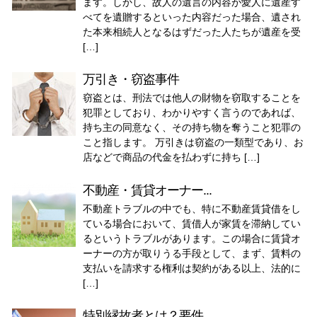
ます。しかし、故人の遺言の内容が愛人に遺産す
べてを遺贈するといった内容だった場合、遺され
た本来相続人となるはずだった人たちが遺産を受
[…]
万引き・窃盗事件
窃盗とは、刑法では他人の財物を窃取することを
犯罪としており、わかりやすく言うのであれば、
持ち主の同意なく、その持ち物を奪うこと犯罪の
こと指します。 万引きは窃盗の一類型であり、お
店などで商品の代金を払わずに持ち […]
不動産・賃貸オーナー...
不動産トラブルの中でも、特に不動産賃貸借をし
ている場合において、賃借人が家賃を滞納してい
るというトラブルがあります。この場合に賃貸オ
ーナーの方が取りうる手段として、まず、賃料の
支払いを請求する権利は契約がある以上、法的に
[…]
特別縁故者とは？要件...