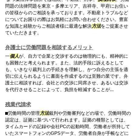
問題の法律問題を東京・多摩エリア、吉祥寺、甲府にお住い
の皆様からのご相談を承っております。不動産トラブルなど
についてお困りの際はお気軽にお問い合わせください。豊富
な知識と経験からご相談者様に最適な解決
方法
をご提案させ
ていただきます。
弁護士に労働問題を相談するメリット
一
個人
が、自力で企業と交渉するのは物理的にも、精神的に
も困難だと考えられます。また、法的手段に訴えるとして
も、いきなり裁判上の手続きを理解し、かつ自分の主張を適
切に伝えられるように書面を作成するのは至難の業です。弁
護士に相談すれば、会社との交渉に同席させ、あるいは交渉
を代行させることによって、負担を軽減することが...
残業代請求
⬛︎労働時間の管理
方法
裁判や労働審判などの場で、労働時間の
認定は、証拠に基づいて行われます。証拠の種類としては、
タイムカードの記録や会社PCの起動時間、労働者が所持して
いたスマートフォンのGPSデータ、労働者自身が手帳などに