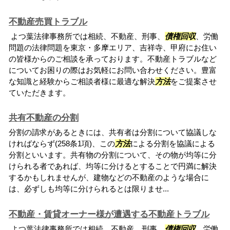
不動産売買トラブル
よつ葉法律事務所では相続、不動産、刑事、
債権回収
、労働
問題の法律問題を東京・多摩エリア、吉祥寺、甲府にお住い
の皆様からのご相談を承っております。不動産トラブルなど
についてお困りの際はお気軽にお問い合わせください。豊富
な知識と経験からご相談者様に最適な解決
方法
をご提案させ
ていただきます。
共有不動産の分割
分割の請求があるときには、共有者は分割について協議しな
ければならず(258条1項)、この
方法
による分割を協議による
分割といいます。共有物の分割について、その物が均等に分
けられる者であれば、均等に分けるとすることで円満に解決
するかもしれませんが、建物などの不動産のような場合に
は、必ずしも均等に分けられるとは限りませ...
不動産・賃貸オーナー様が遭遇する不動産トラブル
よつ葉法律事務所では相続、不動産、刑事、
債権回収
、労働