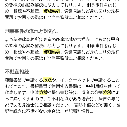
の皆様のお悩み解決に尽力しております。 刑事事件をはじ
め、相続や不動産、
債権回収
、労働問題など身の回りの法律
問題でお困りの際はぜひ当事務所にご相談ください。
刑事事件の流れと対処法
よつ葉法律事務所は東京の多摩地域や吉祥寺、さらには甲府
の皆様のお悩み解決に尽力しております。 刑事事件をはじ
め、相続や不動産、
債権回収
、労働問題など身の回りの法律
問題でお困りの際はぜひ当事務所にご相談ください。
不動産相続
種類書留で申請する
方法
や、インターネットで申請すること
もできます。書類書留で使用する書類は、A4判用紙を使って
作成します。申請
方法
や提出書類等は、遺産の分割
方法
によ
って異なりますので、ご不明な点がある場合は、法律の専門
家である弁護士にご相談ください。 書類不備などが無く、登
記手続きに不備がない場合は、登記識別情報...