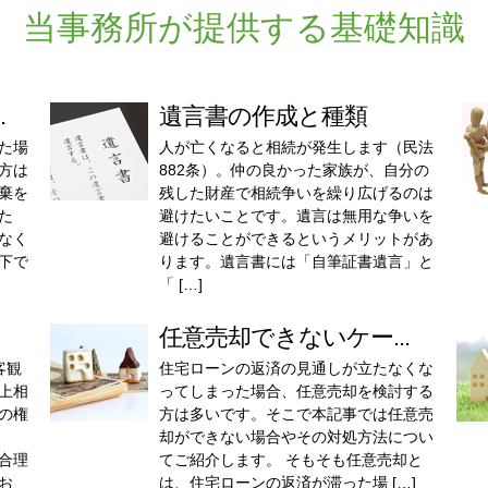
当事務所が提供する基礎知識
.
遺言書の作成と種類
た場
人が亡くなると相続が発生します（民法
方は
882条）。仲の良かった家族が、自分の
棄を
残した財産で相続争いを繰り広げるのは
た
避けたいことです。遺言は無用な争いを
なく
避けることができるというメリットがあ
下で
ります。遺言書には「自筆証書遺言」と
「 […]
任意売却できないケー...
客観
住宅ローンの返済の見通しが立たなくな
上相
ってしまった場合、任意売却を検討する
の権
方は多いです。そこで本記事では任意売
却ができない場合やその対処方法につい
合理
てご紹介します。 そもそも任意売却と
お
は、住宅ローンの返済が滞った場 […]