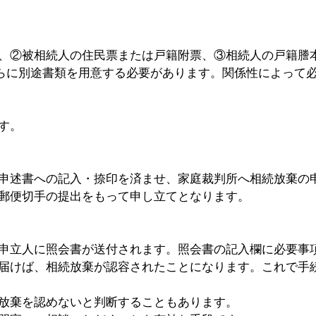
、②被相続人の住民票または戸籍附票、③相続人の戸籍謄
さらに別途書類を用意する必要があります。関係性によって
す。
申述書への記入・捺印を済ませ、家庭裁判所へ相続放棄の
郵便切手の提出をもって申し立てとなります。
申立人に照会書が送付されます。照会書の記入欄に必要事
届けば、相続放棄が認容されたことになります。これで手
放棄を認めないと判断することもあります。