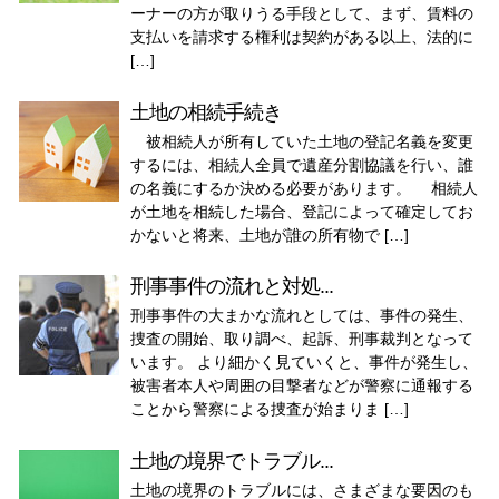
ーナーの方が取りうる手段として、まず、賃料の
支払いを請求する権利は契約がある以上、法的に
[…]
土地の相続手続き
被相続人が所有していた土地の登記名義を変更
するには、相続人全員で遺産分割協議を行い、誰
の名義にするか決める必要があります。 相続人
が土地を相続した場合、登記によって確定してお
かないと将来、土地が誰の所有物で […]
刑事事件の流れと対処...
刑事事件の大まかな流れとしては、事件の発生、
捜査の開始、取り調べ、起訴、刑事裁判となって
います。 より細かく見ていくと、事件が発生し、
被害者本人や周囲の目撃者などが警察に通報する
ことから警察による捜査が始まりま […]
土地の境界でトラブル...
土地の境界のトラブルには、さまざまな要因のも