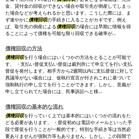
金、貸付金の回収ができない場合や取引先が倒産してしまっ
た場合などが考えられるかと思います。こうした際には、ま
ず速やかに
債権回収
の手続きに入ることがカギです。例え
ば、取引先の倒産による
債権回収
の場合には早期に情報を得
ることによって債権を可能な限り回収できる確率が...
債権回収の方法
債権回収
を行う場合にはいくつかの方法をとることが可能で
す。 ・支払い督促支払い督促は裁判所にて申立てを行い支払
督促を発付します。相手方から2週間以内に支払督促に対して
異議等がない場合には、仮執行宣言が付されこれに基づいて
強制執行の申し立てを行うことができます。しかし、意義が
申し立てられてた場合には、民事訴訟へと移...
債権回収の基本的な流れ
債権回収
を行っていく上では基本的にはいくつかの流れをた
どる必要があります。 ・督促初めは電話やメールといった手
段で督促を行うことが一般的です。特別な手続き等は当然必
要ありませんが強制力等もありません。しかし、この段階で