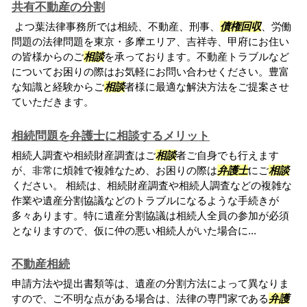
共有不動産の分割
よつ葉法律事務所では相続、不動産、刑事、
債権回収
、労働
問題の法律問題を東京・多摩エリア、吉祥寺、甲府にお住い
の皆様からのご
相談
を承っております。不動産トラブルなど
についてお困りの際はお気軽にお問い合わせください。豊富
な知識と経験からご
相談
者様に最適な解決方法をご提案させ
ていただきます。
相続問題を弁護士に相談するメリット
相続人調査や相続財産調査はご
相談
者ご自身でも行えます
が、非常に煩雑で複雑なため、お困りの際は
弁護士
にご
相談
ください。 相続は、相続財産調査や相続人調査などの複雑な
作業や遺産分割協議などのトラブルになるような手続きが
多々あります。特に遺産分割協議は相続人全員の参加が必須
となりますので、仮に仲の悪い相続人がいた場合に...
不動産相続
申請方法や提出書類等は、遺産の分割方法によって異なりま
すので、ご不明な点がある場合は、法律の専門家である
弁護