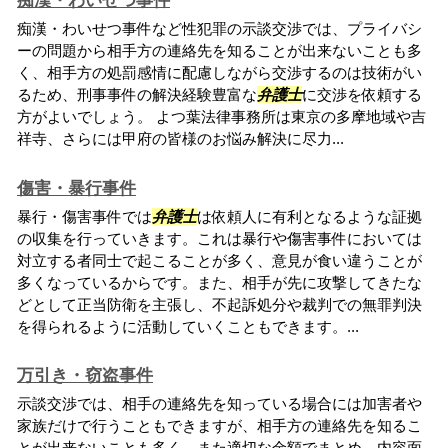
痴漢・わいせつ事件
痴漢・わいせつ事件など性犯罪の示談交渉では、プライバシ
ーの問題から相手方の連絡先を知ることが出来ないことも多
く、相手方の処罰感情に配慮しながら交渉するのは技術がい
るため、刑事事件の解決経験豊富な
弁護士
に交渉を依頼する
方がよいでしょう。 よつ葉法律事務所は東京の多摩地域や吉
祥寺、さらには甲府の皆様のお悩み解決に尽力...
傷害・暴行事件
暴行・傷害事件では
弁護士
は依頼人に有利となるような証拠
の収集を行っていきます。これは暴行や傷害事件においては
対立する者同士で起こることが多く、意見が食い違うことが
多くなっているからです。また、相手が先に攻撃してきたな
どとして正当防衛を主張し、不起訴処分や裁判での無罪判決
を得られるように活動していくこともできます。...
万引き・窃盗事件
示談交渉では、相手の連絡先を知っている場合には加害者や
家族だけで行うこともできますが、相手方の連絡先を知るこ
とが出来ないことも多く、また適切な金額でまとめ、内容面