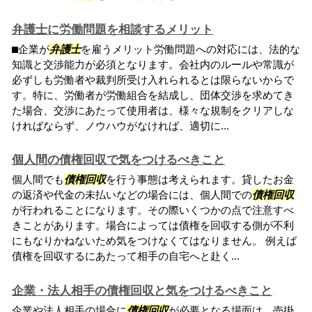
弁護士に労働問題を相談するメリット
⬛︎企業が
弁護士
を雇うメリット労働問題への対応には、法的な
知識と交渉能力が必須となります。会社内のルールや常識が
必ずしも労働者や裁判所受け入れられるとは限らないからで
す。特に、労働者が労働組合を結成し、団体交渉を求めてき
た場合、交渉にあたって使用者は、様々な規制をクリアしな
ければならず、ノウハウがなければ、適切に...
個人間の債権回収で気をつけるべきこと
個人間でも
債権回収
を行う事態は考えられます。貸したお金
の返済や代金の未払いなどの場合には、個人間での
債権回収
が行われることになります。その際いくつかの点で注意すべ
きことがあります。場合によっては債権を回収する側が不利
にもなりかねないため気をつけなくてはなりません。 例えば
債権を回収するにあたって相手の自宅へと赴く...
企業・法人相手の債権回収と気をつけるべきこと
企業や法人相手の場合に
債権回収
が必要となる場面は、売掛