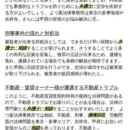
でも事後的なトラブルを防ぐためにも
弁護士
に交渉を依頼す
る方がよいでしょう。 よつ葉法律事務所は東京の多摩地域や
吉祥寺、さらには甲府の皆様のお悩み解決に尽...
刑事事件の流れと対処法
被疑者が出来る対処法としては、できるだけ早い段階から
弁
護士
に
相談
することが挙げられます。そうすることでより多
くの有利な証拠を収集し、無罪の立証が出来るため、逮捕を
免れ、逮捕されている場合でも身柄の解放が期待できます。
また早期に示談交渉を行うができ、交渉が成功すれば被害届
が取り下げられる、被害者の処罰感情が薄れたと...
不動産・賃貸オーナー様が遭遇する不動産トラブル
このように、不動産賃貸借契約特有の複雑な法律問題がある
ので、不動産トラブルでお困りのことがある場合は、法律の
専門家たる
弁護士
に
相談
することがおすすめいたします。 よ
つ葉法律事務所では相続、不動産、刑事、
債権回収
、労働問
題の法律問題を東京・多摩エリア、吉祥寺、甲府にお住いの
皆様からのご
相談
を承っております。不動産ト...