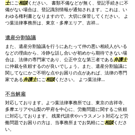
士
にご
相談
ください。 書類不備などが無く、登記手続きに不
備がない場合は、登記識別情報が通知されます。これは、い
わゆる権利書となりますので。大切に保管してください。 よ
つ葉法律事務所は、東京・多摩エリア、吉祥...
遺産分割協議
また、遺産分割協議を行うにあたって仲の悪い相続人がいる
などの理由から、冷静な話し合いが初めから期待できない場
合は、法律の専門家であり、公正中立な第三者である
弁護士
に仲裁を依頼するのが良いでしょう。また、遺産分割協議に
関してなにかご不明な点やお困りの点があれば、法律の専門
家である
弁護士
にご
相談
ください。 よつ葉法律...
不当解雇
対応しております。よつ葉法律事務所では、東京の吉祥寺、
多摩エリアや山梨の甲府を中心に、労働問題に関するご依頼
に対応しております。 残業代請求やハラスメント対応など労
働問題でお困りの方は、当事務所までお気軽にご
相談
くださ
い。