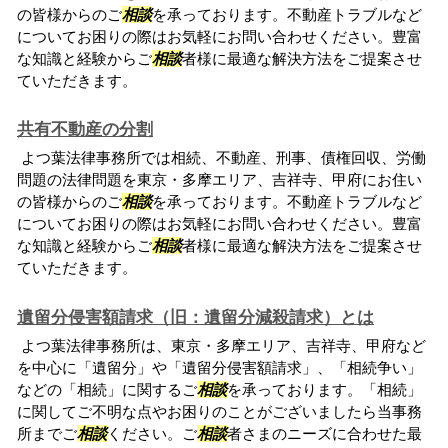
の皆様からのご
相談
を承っております。不動産トラブルなど
についてお困りの際はお気軽にお問い合わせください。豊富
な知識と経験からご
相談
者様に最適な解決方法をご提案させ
ていただきます。
共有不動産の分割
よつ葉法律事務所では相続、不動産、刑事、債権回収、労働
問題の法律問題を東京・多摩エリア、吉祥寺、甲府にお住い
の皆様からのご
相談
を承っております。不動産トラブルなど
についてお困りの際はお気軽にお問い合わせください。豊富
な知識と経験からご
相談
者様に最適な解決方法をご提案させ
ていただきます。
遺留分侵害額請求（旧：遺留分減殺請求）とは
よつ葉法律事務所は、東京・多摩エリア、吉祥寺、甲府など
を中心に「遺留分」や「遺留分侵害額請求」、「相続争い」
などの「相続」に関するご
相談
を承っております。「相続」
に関してご不明な点やお困りのことがございましたら当事務
所までご
相談
ください。ご
相談
者さまのニーズに合わせた最