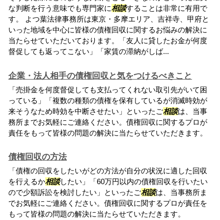
な判断を行う意味でも専門家に
相談
することは非常に有用で
す。 よつ葉法律事務所は東京・多摩エリア、吉祥寺、甲府と
いった地域を中心に皆様の債権回収に関するお悩みの解決に
当たらせていただいております。「友人に貸したお金が何度
督促しても返ってこない」「家賃の滞納がしば...
企業・法人相手の債権回収と気をつけるべきこと
「売掛金を何度督促しても支払ってくれない取引先がいて困
っている」「複数の種類の債権を保有しているが消滅時効が
来そうなため時効を中断させたい」といったご
相談
は、当事
務所までお気軽にご連絡ください。債権回収に関するプロが
責任をもって皆様の問題の解決に当たらせていただきます。
債権回収の方法
「債権の回収をしたいがどの方法が自分の状況に適した回収
を行えるか
相談
したい」「60万円以内の債権回収を行いたい
ので少額訴訟を検討したい」といったご
相談
は、当事務所ま
でお気軽にご連絡ください。債権回収に関するプロが責任を
もって皆様の問題の解決に当たらせていただきます。