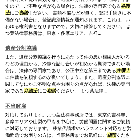
すので、ご不明な点がある場合は、法律の専門家である
弁護
士
にご
相談
ください。 書類不備などが無く、登記手続きに不
備がない場合は、登記識別情報が通知されます。これは、い
わゆる権利書となりますので。大切に保管してください。 よ
つ葉法律事務所は、東京・多摩エリア、吉祥...
遺産分割協議
また、遺産分割協議を行うにあたって仲の悪い相続人がいる
などの理由から、冷静な話し合いが初めから期待できない場
合は、法律の専門家であり、公正中立な第三者である
弁護士
に仲裁を依頼するのが良いでしょう。また、遺産分割協議に
関してなにかご不明な点やお困りの点があれば、法律の専門
家である
弁護士
にご
相談
ください。 よつ葉法律...
不当解雇
対応しております。よつ葉法律事務所では、東京の吉祥寺、
多摩エリアや山梨の甲府を中心に、労働問題に関するご依頼
に対応しております。 残業代請求やハラスメント対応など労
働問題でお困りの方は、当事務所までお気軽にご
相談
くださ