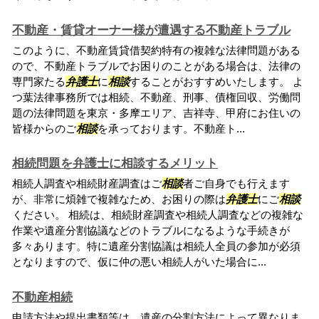
不動産・賃貸オーナー様が遭遇する不動産トラブル
このように、不動産賃貸借契約特有の複雑な法律問題がある
ので、不動産トラブルでお困りのことがある場合は、法律の
専門家たる
弁護士
に
相談
することがおすすめいたします。 よ
つ葉法律事務所では相続、不動産、刑事、債権回収、労働問
題の法律問題を東京・多摩エリア、吉祥寺、甲府にお住いの
皆様からのご
相談
を承っております。不動産ト...
相続問題を弁護士に相談するメリット
相続人調査や相続財産調査はご
相談
者ご自身でも行えます
が、非常に煩雑で複雑なため、お困りの際は
弁護士
にご
相談
ください。 相続は、相続財産調査や相続人調査などの複雑な
作業や遺産分割協議などのトラブルになるような手続きが
多々あります。特に遺産分割協議は相続人全員の参加が必須
となりますので、仮に仲の悪い相続人がいた場合に...
不動産相続
申請方法や提出書類等は、遺産の分割方法によって異なりま