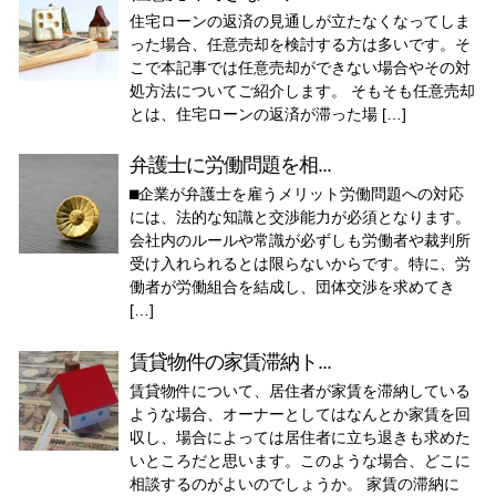
住宅ローンの返済の見通しが立たなくなってしま
った場合、任意売却を検討する方は多いです。そ
こで本記事では任意売却ができない場合やその対
処方法についてご紹介します。 そもそも任意売却
とは、住宅ローンの返済が滞った場 […]
弁護士に労働問題を相...
⬛︎企業が弁護士を雇うメリット労働問題への対応
には、法的な知識と交渉能力が必須となります。
会社内のルールや常識が必ずしも労働者や裁判所
受け入れられるとは限らないからです。特に、労
働者が労働組合を結成し、団体交渉を求めてき
[…]
賃貸物件の家賃滞納ト...
賃貸物件について、居住者が家賃を滞納している
ような場合、オーナーとしてはなんとか家賃を回
収し、場合によっては居住者に立ち退きも求めた
いところだと思います。このような場合、どこに
相談するのがよいのでしょうか。 家賃の滞納に