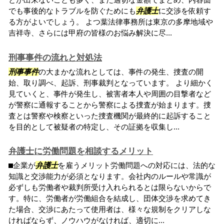
でも事後的なトラブルを防ぐためにも
弁護士
に交渉を依頼す
る方がよいでしょう。 よつ葉法律事務所は東京の多摩地域や
吉祥寺、さらには甲府の皆様のお悩み解決に尽...
刑事事件の流れと対処法
刑事事件
の大まかな流れとしては、事件の発生、捜査の開
始、取り調べ、起訴、刑事裁判となっています。 より細かく
見ていくと、事件が発生し、被害者本人や周囲の目撃者など
が警察に通報することから警察による捜査が始まります。捜
査とは警察や検察といった捜査機関が最終的に起訴すること
を目的として被疑者の特定し、その証拠を収集し...
弁護士に労働問題を相談するメリット
⬛︎企業が
弁護士
を雇うメリット労働問題への対応には、法的な
知識と交渉能力が必須となります。会社内のルールや常識が
必ずしも労働者や裁判所受け入れられるとは限らないからで
す。特に、労働者が労働組合を結成し、団体交渉を求めてき
た場合、交渉にあたって使用者は、様々な規制をクリアしな
ければならず、ノウハウがなければ、適切に...