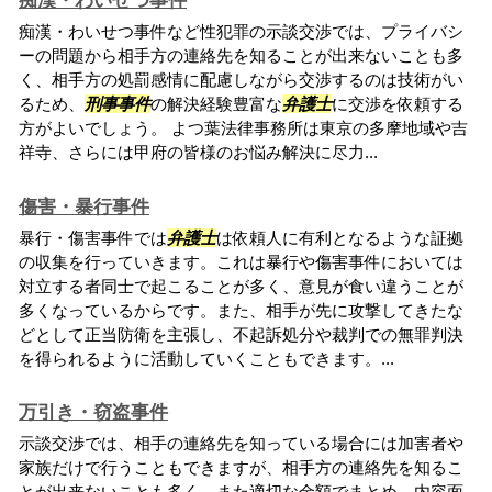
痴漢・わいせつ事件
痴漢・わいせつ事件など性犯罪の示談交渉では、プライバシ
ーの問題から相手方の連絡先を知ることが出来ないことも多
く、相手方の処罰感情に配慮しながら交渉するのは技術がい
るため、
刑事事件
の解決経験豊富な
弁護士
に交渉を依頼する
方がよいでしょう。 よつ葉法律事務所は東京の多摩地域や吉
祥寺、さらには甲府の皆様のお悩み解決に尽力...
傷害・暴行事件
暴行・傷害事件では
弁護士
は依頼人に有利となるような証拠
の収集を行っていきます。これは暴行や傷害事件においては
対立する者同士で起こることが多く、意見が食い違うことが
多くなっているからです。また、相手が先に攻撃してきたな
どとして正当防衛を主張し、不起訴処分や裁判での無罪判決
を得られるように活動していくこともできます。...
万引き・窃盗事件
示談交渉では、相手の連絡先を知っている場合には加害者や
家族だけで行うこともできますが、相手方の連絡先を知るこ
とが出来ないことも多く、また適切な金額でまとめ、内容面