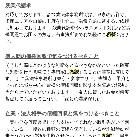
残業代請求
対応しております。よつ葉法律事務所では、東京の吉祥寺、
多摩エリアや山梨の甲府を中心に、労働問題に関するご依頼
に対応しております。 残業代請求やハラスメント対応など労
働問題でお困りの方は、当事務所までお気軽にご
相談
くださ
い。
個人間の債権回収で気をつけるべきこと
そうした際にどのような判断をとるべきなのかといった確実
な判断を行う意味でも専門家に
相談
することは非常に有用で
す。 よつ葉法律事務所は東京・多摩エリア、吉祥寺、甲府と
いった地域を中心に皆様の債権回収に関するお悩みの解決に
当たらせていただいております。「友人に貸したお金が何度
督促しても返ってこない」「家賃の滞納がしば...
企業・法人相手の債権回収と気をつけるべきこと
「売掛金を何度督促しても支払ってくれない取引先がいて困
っている」「複数の種類の債権を保有しているが消滅時効が
来そうなため時効を中断させたい」といったご
相談
は、当事