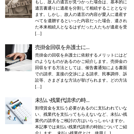
もし、故人の遺言が見つかった場合は、基本的に
遺言書通りに遺産を分割して相続することとなり
ます。しかし、故人の遺言の内容が愛人に遺産す
べてを遺贈するといった内容だった場合、遺され
た本来相続人となるはずだった人たちが遺産を受
[…]
売掛金回収を弁護士に...
売掛金の回収を弁護士に依頼するメリットにはど
のようなものがあるのかご紹介します。売掛金の
回収をする方法としては、催告書通知による書面
での請求、直接の交渉による請求、民事調停、訴
訟等、さまざまな方法が挙げられます。どの方法
[…]
未払い残業代請求の時...
割増賃金を支払う必要があるのに支払われていな
い、残業代を支払ってもらえないなど、未払い残
業代の請求をご検討の方はいらっしゃいますか。
本記事では未払い残業代請求の時効についてご紹
介します。 未払い残業代とは、使用 […]