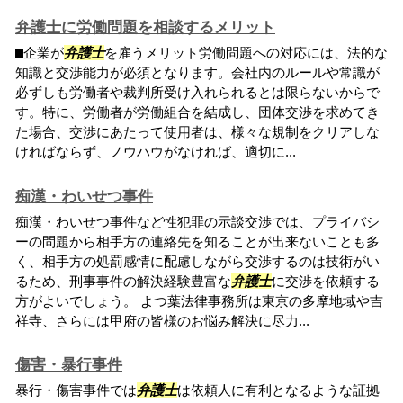
弁護士に労働問題を相談するメリット
⬛︎企業が
弁護士
を雇うメリット労働問題への対応には、法的な
知識と交渉能力が必須となります。会社内のルールや常識が
必ずしも労働者や裁判所受け入れられるとは限らないからで
す。特に、労働者が労働組合を結成し、団体交渉を求めてき
た場合、交渉にあたって使用者は、様々な規制をクリアしな
ければならず、ノウハウがなければ、適切に...
痴漢・わいせつ事件
痴漢・わいせつ事件など性犯罪の示談交渉では、プライバシ
ーの問題から相手方の連絡先を知ることが出来ないことも多
く、相手方の処罰感情に配慮しながら交渉するのは技術がい
るため、刑事事件の解決経験豊富な
弁護士
に交渉を依頼する
方がよいでしょう。 よつ葉法律事務所は東京の多摩地域や吉
祥寺、さらには甲府の皆様のお悩み解決に尽力...
傷害・暴行事件
暴行・傷害事件では
弁護士
は依頼人に有利となるような証拠