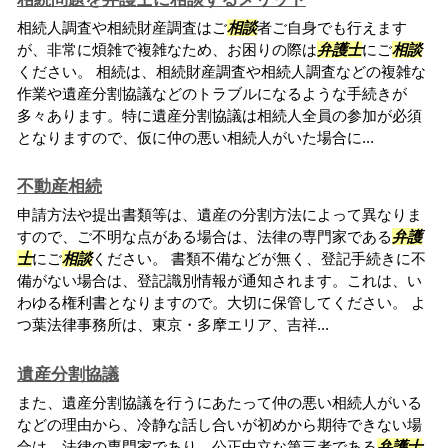
相続人調査や相続財産調査はご
相談
者ご自身でも行えます
が、非常に煩雑で複雑なため、お困りの際は
弁護士
にご
相談
ください。 相続は、相続財産調査や相続人調査などの複雑な
作業や遺産分割協議などのトラブルになるような手続きが
多々あります。特に遺産分割協議は相続人全員の参加が必須
となりますので、仮に仲の悪い相続人がいた場合に...
不動産相続
申請方法や提出書類等は、遺産の分割方法によって異なりま
すので、ご不明な点がある場合は、法律の専門家である
弁護
士
にご
相談
ください。 書類不備などが無く、登記手続きに不
備がない場合は、登記識別情報が通知されます。これは、い
わゆる権利書となりますので。大切に保管してください。 よ
つ葉法律事務所は、東京・多摩エリア、吉祥...
遺産分割協議
また、遺産分割協議を行うにあたって仲の悪い相続人がいる
などの理由から、冷静な話し合いが初めから期待できない場
合は、法律の専門家であり、公正中立な第三者である
弁護士