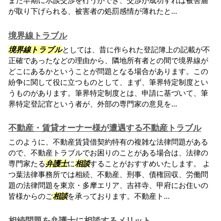
また早期に示談交渉を行うができ、交渉が成功すれば被害届
が取り下げられる、被害者の処罰感情が薄れたと...
境界線トラブル
境界線トラブル
としては、昔に作られた登記簿上の記載が不
正確であったなどの理由から、隣地所有者との間で境界線が
どこにあるかということが問題となる場合があります。この
紛争に関して役に立つものとして、まず、筆界特定制度とい
うものがあります。筆界特定制度とは、申請に基づいて、筆
界特定登記官という者が、外部の専門家の意見を...
不動産・賃貸オーナー様が遭遇する不動産トラブル
このように、不動産賃貸借契約特有の複雑な法律問題がある
ので、不動産トラブルでお困りのことがある場合は、法律の
専門家たる
弁護士
に
相談
することがおすすめいたします。 よ
つ葉法律事務所では相続、不動産、刑事、債権回収、労働問
題の法律問題を東京・多摩エリア、吉祥寺、甲府にお住いの
皆様からのご
相談
を承っております。不動産ト...
相続問題を弁護士に相談するメリット