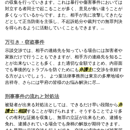
の収集を行っていきます。これは暴行や傷害事件においては
対立する者同士で起こることが多く、意見が食い違うことが
多くなっているからです。また、相手が先に攻撃してきたな
どとして正当防衛を主張し、不起訴処分や裁判での無罪判決
を得られるように活動していくこともできます。...
万引き・窃盗事件
示談交渉では、相手の連絡先を知っている場合には加害者や
家族だけで行うこともできますが、相手方の連絡先を知るこ
とが出来ないことも多く、また適切な金額でまとめ、内容面
でも事後的なトラブルを防ぐためにも
弁護士
に交渉を依頼す
る方がよいでしょう。 よつ葉法律事務所は東京の多摩地域や
吉祥寺、さらには甲府の皆様のお悩み解決に尽...
刑事事件の流れと対処法
被疑者が出来る対処法としては、できるだけ早い段階から
弁
護士
に
相談
することが挙げられます。そうすることでより多
くの有利な証拠を収集し、無罪の立証が出来るため、逮捕を
免れ、逮捕されている場合でも身柄の解放が期待できます。