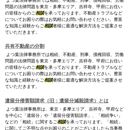
よつ葉法律事務所では相続、不動産、刑事、債権回収、労働
問題の法律問題を東京・多摩エリア、吉祥寺、甲府にお住い
の皆様からのご
相談
を承っております。不動産トラブルなど
についてお困りの際はお気軽にお問い合わせください。豊富
な知識と経験からご
相談
者様に最適な解決方法をご提案させ
ていただきます。
共有不動産の分割
よつ葉法律事務所では相続、不動産、刑事、債権回収、労働
問題の法律問題を東京・多摩エリア、吉祥寺、甲府にお住い
の皆様からのご
相談
を承っております。不動産トラブルなど
についてお困りの際はお気軽にお問い合わせください。豊富
な知識と経験からご
相談
者様に最適な解決方法をご提案させ
ていただきます。
遺留分侵害額請求（旧：遺留分減殺請求）とは
よつ葉法律事務所は、東京・多摩エリア、吉祥寺、甲府など
を中心に「遺留分」や「遺留分侵害額請求」、「相続争い」
などの「相続」に関するご
相談
を承っております。「相続」
に関してご不明な点やお困りのことがございましたら当事務