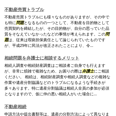
不動産売買トラブル
不動産売買トラブルにも様々なものがありますが、その中で
も特に
問題
となるものの一つとして、不動産を目的物として
売買契約を締結したが、その目的物が、自分の思っていた品
質をそなえていなかったなどの事情が考えられます。この
問
題
は、従来は瑕疵担保責任として論じられていたものです
が、平成29年に民法が改正されたことにより、令...
相続問題を弁護士に相談するメリット
相続人調査や相続財産調査はご相談者ご自身でも行えます
が、非常に煩雑で複雑なため、お困りの際は
弁護士
にご相談
ください。 相続は、相続財産調査や相続人調査などの複雑な
作業や遺産分割協議などのトラブルになるような手続きが
多々あります。特に遺産分割協議は相続人全員の参加が必須
となりますので、仮に仲の悪い相続人がいた場合に...
不動産相続
申請方法や提出書類等は、遺産の分割方法によって異なりま