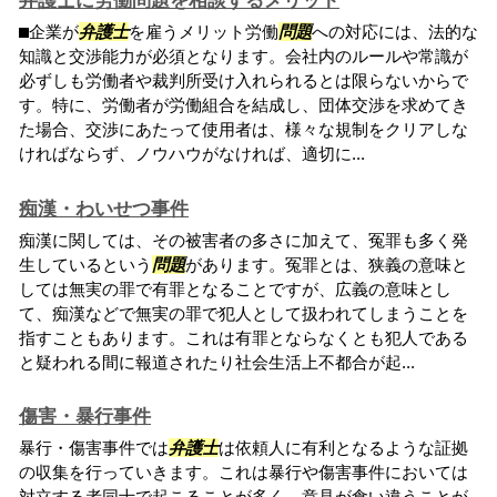
弁護士に労働問題を相談するメリット
⬛︎企業が
弁護士
を雇うメリット労働
問題
への対応には、法的な
知識と交渉能力が必須となります。会社内のルールや常識が
必ずしも労働者や裁判所受け入れられるとは限らないからで
す。特に、労働者が労働組合を結成し、団体交渉を求めてき
た場合、交渉にあたって使用者は、様々な規制をクリアしな
ければならず、ノウハウがなければ、適切に...
痴漢・わいせつ事件
痴漢に関しては、その被害者の多さに加えて、冤罪も多く発
生しているという
問題
があります。冤罪とは、狭義の意味と
しては無実の罪で有罪となることですが、広義の意味とし
て、痴漢などで無実の罪で犯人として扱われてしまうことを
指すこともあります。これは有罪とならなくとも犯人である
と疑われる間に報道されたり社会生活上不都合が起...
傷害・暴行事件
暴行・傷害事件では
弁護士
は依頼人に有利となるような証拠
の収集を行っていきます。これは暴行や傷害事件においては
対立する者同士で起こることが多く、意見が食い違うことが