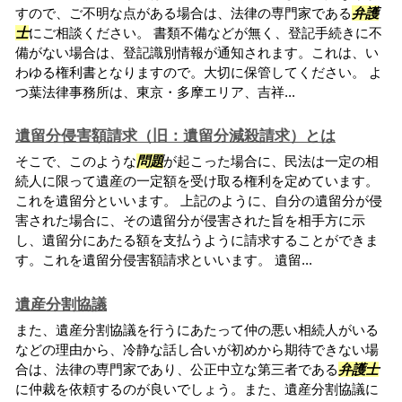
すので、ご不明な点がある場合は、法律の専門家である
弁護
士
にご相談ください。 書類不備などが無く、登記手続きに不
備がない場合は、登記識別情報が通知されます。これは、い
わゆる権利書となりますので。大切に保管してください。 よ
つ葉法律事務所は、東京・多摩エリア、吉祥...
遺留分侵害額請求（旧：遺留分減殺請求）とは
そこで、このような
問題
が起こった場合に、民法は一定の相
続人に限って遺産の一定額を受け取る権利を定めています。
これを遺留分といいます。 上記のように、自分の遺留分が侵
害された場合に、その遺留分が侵害された旨を相手方に示
し、遺留分にあたる額を支払うように請求することができま
す。これを遺留分侵害額請求といいます。 遺留...
遺産分割協議
また、遺産分割協議を行うにあたって仲の悪い相続人がいる
などの理由から、冷静な話し合いが初めから期待できない場
合は、法律の専門家であり、公正中立な第三者である
弁護士
に仲裁を依頼するのが良いでしょう。また、遺産分割協議に