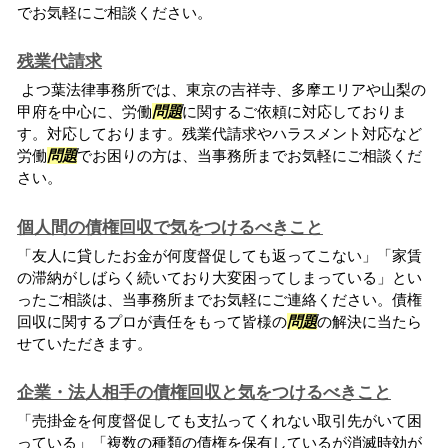
でお気軽にご相談ください。
残業代請求
よつ葉法律事務所では、東京の吉祥寺、多摩エリアや山梨の
甲府を中心に、労働
問題
に関するご依頼に対応しておりま
す。対応しております。残業代請求やハラスメント対応など
労働
問題
でお困りの方は、当事務所までお気軽にご相談くだ
さい。
個人間の債権回収で気をつけるべきこと
「友人に貸したお金が何度督促しても返ってこない」「家賃
の滞納がしばらく続いており大変困ってしまっている」とい
ったご相談は、当事務所までお気軽にご連絡ください。債権
回収に関するプロが責任をもって皆様の
問題
の解決に当たら
せていただきます。
企業・法人相手の債権回収と気をつけるべきこと
「売掛金を何度督促しても支払ってくれない取引先がいて困
っている」「複数の種類の債権を保有しているが消滅時効が