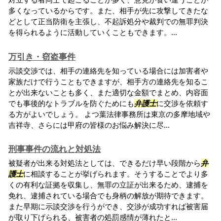
多くなっているからです。また、相手が先に攻撃してきたな
どとして正当防衛を主張し、不起訴処分や裁判での無罪判決
を得られるように活動していくこともできます。...
万引き・窃盗事件
示談交渉では、相手の連絡先を知っている場合には加害者や
家族だけで行うこともできますが、相手方の連絡先を知るこ
とが出来ないことも多く、また適切な金額でまとめ、内容面
でも事後的なトラブルを防ぐためにも
弁護士
に交渉を依頼す
る方がよいでしょう。 よつ葉法律事務所は東京の多摩地域や
吉祥寺、さらには甲府の皆様のお悩み解決に尽...
刑事事件の流れと対処法
被疑者が出来る対処法としては、できるだけ早い段階から
弁
護士
に相談することが挙げられます。そうすることでより多
くの有利な証拠を収集し、無罪の立証が出来るため、逮捕を
免れ、逮捕されている場合でも身柄の解放が期待できます。
また早期に示談交渉を行うができ、交渉が成功すれば被害届
が取り下げられる、被害者の処罰感情が薄れたと...