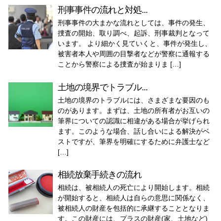
刑事事件の流れと対処...
刑事事件の大まかな流れとしては、事件の発生、
捜査の開始、取り調べ、起訴、刑事裁判となって
います。 より細かく見ていくと、事件が発生し、
被害者本人や周囲の目撃者などが警察に通報する
ことから警察による捜査が始まりま […]
土地の境界でトラブル...
土地の境界のトラブルには、さまざまな要因のも
のがあります。まずは、土地の所有者がお互いの
筆界についての認識に相違がある場合が挙げられ
ます。このような場合、話し合いによる解決がベ
ストですが、筆界を明確にするために弁護士など
[…]
相続放棄手続きの流れ
相続は、被相続人の死亡により開始します。相続
が開始すると、相続人は自らの意思に関係なく、
被相続人の財産を包括的に承継することとなりま
す。この財産には、プラスの財産(家、土地など)