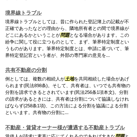
境界線トラブル
境界線トラブルとしては、昔に作られた登記簿上の記載が不
正確であったなどの理由から、隣地所有者との間で境界線が
どこにあるかということが
問題
となる場合があります。この
紛争に関して役に立つものとして、まず、筆界特定制度とい
うものがあります。筆界特定制度とは、申請に基づいて、筆
界特定登記官という者が、外部の専門家の意見を...
共有不動産の分割
例としては、複数の相続人が
土地
を共同相続した場合があげ
られます(民法898条)。そして、共有者は、いつでも共有物の
分割を請求できるとされています(民法256条1項本文)。分割
の請求があるときには、共有者は分割について協議しなけれ
ばならず(258条1項)、この方法による分割を協議による分割
といいます。共有物の分割に...
不動産・賃貸オーナー様が遭遇する不動産トラブル
賃借人が請求に素直に応じてくれるのであれば大きな
問題
と