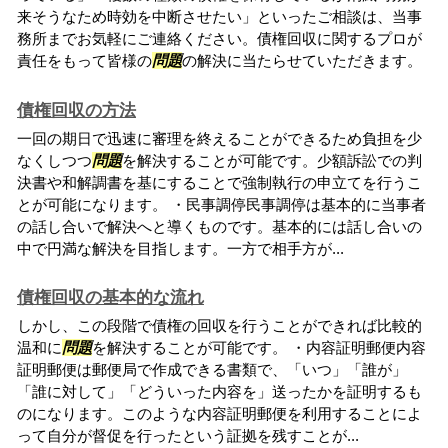
来そうなため時効を中断させたい」といったご相談は、当事
務所までお気軽にご連絡ください。債権回収に関するプロが
責任をもって皆様の
問題
の解決に当たらせていただきます。
債権回収の方法
一回の期日で迅速に審理を終えることができるため負担を少
なくしつつ
問題
を解決することが可能です。少額訴訟での判
決書や和解調書を基にすることで強制執行の申立てを行うこ
とが可能になります。 ・民事調停民事調停は基本的に当事者
の話し合いで解決へと導くものです。基本的には話し合いの
中で円満な解決を目指します。一方で相手方が...
債権回収の基本的な流れ
しかし、この段階で債権の回収を行うことができれば比較的
温和に
問題
を解決することが可能です。 ・内容証明郵便内容
証明郵便は郵便局で作成できる書類で、「いつ」「誰が」
「誰に対して」「どういった内容を」送ったかを証明するも
のになります。このような内容証明郵便を利用することによ
って自分が督促を行ったという証拠を残すことが...