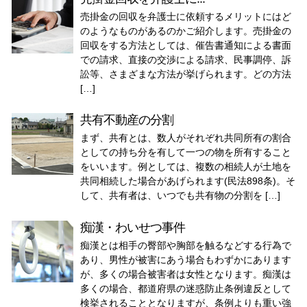
売掛金の回収を弁護士に依頼するメリットにはど
のようなものがあるのかご紹介します。売掛金の
回収をする方法としては、催告書通知による書面
での請求、直接の交渉による請求、民事調停、訴
訟等、さまざまな方法が挙げられます。どの方法
[…]
共有不動産の分割
まず、共有とは、数人がそれぞれ共同所有の割合
としての持ち分を有して一つの物を所有すること
をいいます。例としては、複数の相続人が土地を
共同相続した場合があげられます(民法898条)。そ
して、共有者は、いつでも共有物の分割を […]
痴漢・わいせつ事件
痴漢とは相手の臀部や胸部を触るなどする行為で
あり、男性が被害にあう場合もわずかにあります
が、多くの場合被害者は女性となります。痴漢は
多くの場合、都道府県の迷惑防止条例違反として
検挙されることとなりますが、条例よりも重い強