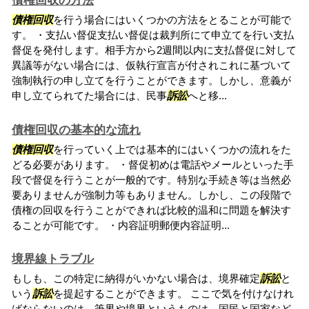
債権回収の方法
債権回収
を行う場合にはいくつかの方法をとることが可能で
す。 ・支払い督促支払い督促は裁判所にて申立てを行い支払
督促を発付します。相手方から2週間以内に支払督促に対して
異議等がない場合には、仮執行宣言が付されこれに基づいて
強制執行の申し立てを行うことができます。しかし、意義が
申し立てられてた場合には、民事
訴訟
へと移...
債権回収の基本的な流れ
債権回収
を行っていく上では基本的にはいくつかの流れをた
どる必要があります。 ・督促初めは電話やメールといった手
段で督促を行うことが一般的です。特別な手続き等は当然必
要ありませんが強制力等もありません。しかし、この段階で
債権の回収を行うことができれば比較的温和に問題を解決す
ることが可能です。 ・内容証明郵便内容証明...
境界線トラブル
もしも、この特定に納得がいかない場合は、境界確定
訴訟
と
いう
訴訟
を提起することができます。 ここで気を付けなけれ
ばならないのは、筆界や境界というものは、国民と国家など