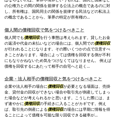
の公権力との間の関係を規律する公法上の概念であるのに対
し、所有権は、国民同士の関係を規律する民法などの私法上
の概念であることから、筆界の特定が所有権の...
個人間の債権回収で気をつけるべきこと
個人間でも
債権回収
を行う事態は考えられます。貸したお金
の返済や代金の未払いなどの場合には、個人間での
債権回収
が行われることになります。その際いくつかの点で注意すべ
きことがあります。場合によっては債権を回収する側が不利
にもなりかねないため気をつけなくてはなりません。 例えば
債権を回収するにあたって相手の自宅へと赴く...
企業・法人相手の債権回収と気をつけるべきこと
企業や法人相手の場合に
債権回収
が必要となる場面は、売掛
金、貸付金の回収ができない場合や取引先が倒産してしまっ
た場合などが考えられるかと思います。こうした際には、ま
ず速やかに
債権回収
の手続きに入ることがカギです。例え
ば、取引先の倒産による
債権回収
の場合には早期に情報を得
ることによって債権を可能な限り回収できる確率が...