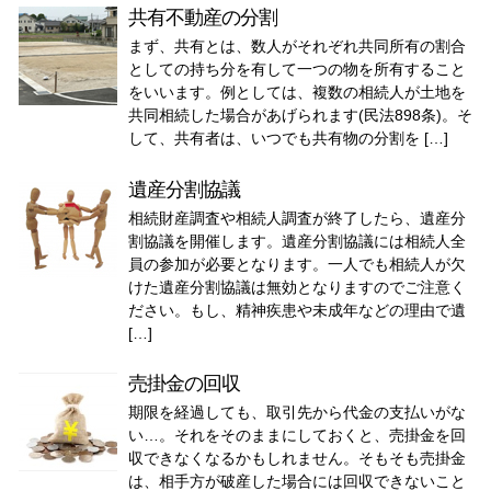
共有不動産の分割
まず、共有とは、数人がそれぞれ共同所有の割合
としての持ち分を有して一つの物を所有すること
をいいます。例としては、複数の相続人が土地を
共同相続した場合があげられます(民法898条)。そ
して、共有者は、いつでも共有物の分割を […]
遺産分割協議
相続財産調査や相続人調査が終了したら、遺産分
割協議を開催します。遺産分割協議には相続人全
員の参加が必要となります。一人でも相続人が欠
けた遺産分割協議は無効となりますのでご注意く
ださい。もし、精神疾患や未成年などの理由で遺
[…]
売掛金の回収
期限を経過しても、取引先から代金の支払いがな
い…。それをそのままにしておくと、売掛金を回
収できなくなるかもしれません。そもそも売掛金
は、相手方が破産した場合には回収できないこと