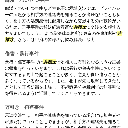
痴漢・わいせつ事件
痴漢・わいせつ事件など性犯罪の示談交渉では、プライバシ
ーの問題から相手方の連絡先を知ることが出来ないことも多
く、相手方の処罰感情に配慮しながら交渉するのは技術がい
るため、刑事事件の解決経験豊富な
弁護士
に交渉を依頼する
方がよいでしょう。 よつ葉法律事務所は東京の多摩地域や
吉
祥寺
、さらには甲府の皆様のお悩み解決に尽力...
傷害・暴行事件
暴行・傷害事件では
弁護士
は依頼人に有利となるような証拠
の収集を行っていきます。これは暴行や傷害事件においては
対立する者同士で起こることが多く、意見が食い違うことが
多くなっているからです。また、相手が先に攻撃してきたな
どとして正当防衛を主張し、不起訴処分や裁判での無罪判決
を得られるように活動していくこともできます。...
万引き・窃盗事件
示談交渉では、相手の連絡先を知っている場合には加害者や
家族だけで行うこともできますが、相手方の連絡先を知るこ
とが出来ないことも多く、また適切な金額でまとめ、内容面