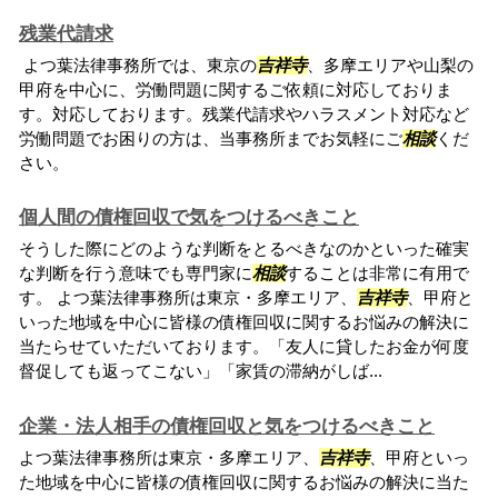
残業代請求
よつ葉法律事務所では、東京の
吉祥寺
、多摩エリアや山梨の
甲府を中心に、労働問題に関するご依頼に対応しておりま
す。対応しております。残業代請求やハラスメント対応など
労働問題でお困りの方は、当事務所までお気軽にご
相談
くだ
さい。
個人間の債権回収で気をつけるべきこと
そうした際にどのような判断をとるべきなのかといった確実
な判断を行う意味でも専門家に
相談
することは非常に有用で
す。 よつ葉法律事務所は東京・多摩エリア、
吉祥寺
、甲府と
いった地域を中心に皆様の債権回収に関するお悩みの解決に
当たらせていただいております。「友人に貸したお金が何度
督促しても返ってこない」「家賃の滞納がしば...
企業・法人相手の債権回収と気をつけるべきこと
よつ葉法律事務所は東京・多摩エリア、
吉祥寺
、甲府といっ
た地域を中心に皆様の債権回収に関するお悩みの解決に当た