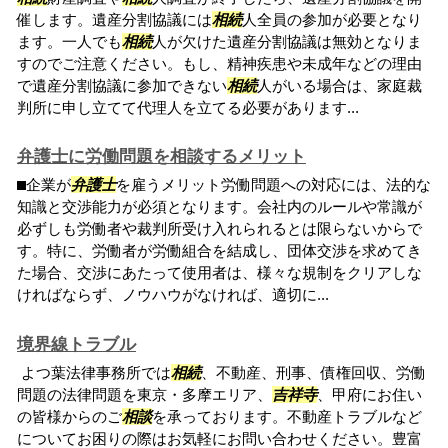
催します。遺産分割協議には
相続
人全員の参加が必要となり
ます。一人でも
相続
人が欠けた遺産分割協議は無効となりま
すのでご注意ください。もし、精神疾患や未成年などの理由
で遺産分割協議に参加できない
相続
人がいる場合は、家庭裁
判所に申し立てて代理人を立てる必要があります...
弁護士に労働問題を相談するメリット
⬛︎企業が
弁護士
を雇うメリット労働問題への対応には、法的な
知識と交渉能力が必須となります。会社内のルールや常識が
必ずしも労働者や裁判所受け入れられるとは限らないからで
す。特に、労働者が労働組合を結成し、団体交渉を求めてき
た場合、交渉にあたって使用者は、様々な規制をクリアしな
ければならず、ノウハウがなければ、適切に...
境界線トラブル
よつ葉法律事務所では
相続
、不動産、刑事、債権回収、労働
問題の法律問題を東京・多摩エリア、
吉祥寺
、甲府にお住い
の皆様からのご
相談
を承っております。不動産トラブルなど
についてお困りの際はお気軽にお問い合わせください。豊富