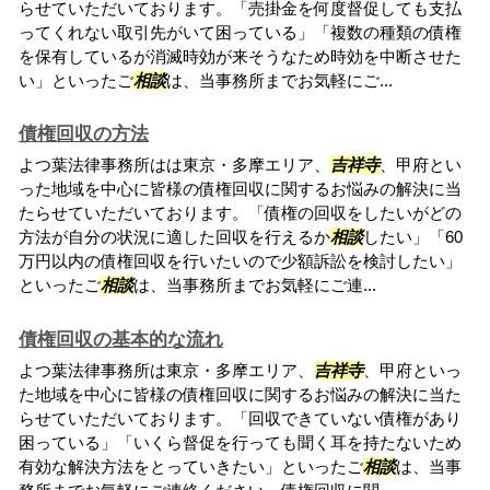
らせていただいております。「売掛金を何度督促しても支払
ってくれない取引先がいて困っている」「複数の種類の債権
を保有しているが消滅時効が来そうなため時効を中断させた
い」といったご
相談
は、当事務所までお気軽にご...
債権回収の方法
よつ葉法律事務所はは東京・多摩エリア、
吉祥寺
、甲府とい
った地域を中心に皆様の債権回収に関するお悩みの解決に当
たらせていただいております。「債権の回収をしたいがどの
方法が自分の状況に適した回収を行えるか
相談
したい」「60
万円以内の債権回収を行いたいので少額訴訟を検討したい」
といったご
相談
は、当事務所までお気軽にご連...
債権回収の基本的な流れ
よつ葉法律事務所は東京・多摩エリア、
吉祥寺
、甲府といっ
た地域を中心に皆様の債権回収に関するお悩みの解決に当た
らせていただいております。「回収できていない債権があり
困っている」「いくら督促を行っても聞く耳を持たないため
有効な解決方法をとっていきたい」といったご
相談
は、当事