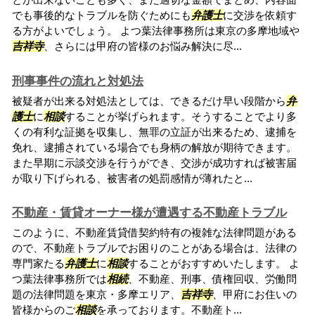
でも事後的なトラブルを防ぐためにも
弁護士
に交渉を依頼す
る方がよいでしょう。 よつ葉法律事務所は東京の多摩地域や
吉祥寺
、さらには甲府の皆様のお悩み解決に尽...
刑事事件の流れと対処法
被疑者が出来る対処法としては、できるだけ早い段階から
弁
護士
に
相談
することが挙げられます。そうすることでより多
くの有利な証拠を収集し、無罪の立証が出来るため、逮捕を
免れ、逮捕されている場合でも身柄の解放が期待できます。
また早期に示談交渉を行うができ、交渉が成功すれば被害届
が取り下げられる、被害者の処罰感情が薄れたと...
不動産・賃貸オーナー様が遭遇する不動産トラブル
このように、不動産賃貸借契約特有の複雑な法律問題がある
ので、不動産トラブルでお困りのことがある場合は、法律の
専門家たる
弁護士
に
相談
することがおすすめいたします。 よ
つ葉法律事務所では
相続
、不動産、刑事、債権回収、労働問
題の法律問題を東京・多摩エリア、
吉祥寺
、甲府にお住いの
皆様からのご
相談
を承っております。不動産ト...