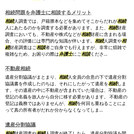
相続問題を弁護士に相談するメリット
相続
人調査では、戸籍謄本などを集めてそこからだれが
相続
人にあたるのかを調査する必要があります。また、
相続
財産
調査においても、不動産や株式などが
相続
財産に含まれる場
合、その評価には専門的な知識が伴います。
相続
人調査や
相
続
財産調査はご
相談
者ご自身でも行えますが、非常に煩雑で
複雑なため、お困りの際は
弁護士
にご
相談
くださ...
不動産相続
遺産分割協議がまとまり、
相続
人全員の合意の下で遺産分割
協議書を作成したのちは、それにしたがって遺産を
相続
しま
す。その遺産の中に不動産が含まれていた場合は、不動産の
登記の名義を故人から自分に移す必要があります。 不動産の
登記は義務ではありませんが、
相続
を何回も重ねることによ
って真の所有者がだれか分からなくなってしま...
遺産分割協議
相続
財産調査や
相続
人調査が終了したら、遺産分割協議を開