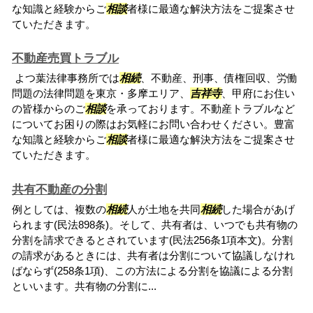
な知識と経験からご
相談
者様に最適な解決方法をご提案させ
ていただきます。
不動産売買トラブル
よつ葉法律事務所では
相続
、不動産、刑事、債権回収、労働
問題の法律問題を東京・多摩エリア、
吉祥寺
、甲府にお住い
の皆様からのご
相談
を承っております。不動産トラブルなど
についてお困りの際はお気軽にお問い合わせください。豊富
な知識と経験からご
相談
者様に最適な解決方法をご提案させ
ていただきます。
共有不動産の分割
例としては、複数の
相続
人が土地を共同
相続
した場合があげ
られます(民法898条)。そして、共有者は、いつでも共有物の
分割を請求できるとされています(民法256条1項本文)。分割
の請求があるときには、共有者は分割について協議しなけれ
ばならず(258条1項)、この方法による分割を協議による分割
といいます。共有物の分割に...