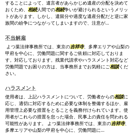
することによって、遺言者があらかじめ遺産の分配を決めて
おくため、
相続
人間での
相続
争いが避けられるというメリッ
トがあります。しかし、遺留分や過度な遺産分配だと逆に家
族間の紛争につながってしまいますので、注意が...
不当解雇
よつ葉法律事務所では、東京の
吉祥寺
、多摩エリアや山梨の
甲府を中心に、労働問題に関するご依頼に対応しておりま
す。対応しております。残業代請求やハラスメント対応など
労働問題でお困りの方は、当事務所までお気軽にご
相談
くだ
さい。
ハラスメント
使用者は、上記ハラスメントについて、労働者からの
相談
に
応じ、適切に対応するために必要な体制を整備するほか、雇
用管理上必要な措置をとることを義務付けられています。使
用者がこれらの措置を怠った場合、民事上の責任を問われる
可能性があります。 よつ葉法律事務所では、東京の
吉祥寺
、
多摩エリアや山梨の甲府を中心に、労働問題に...