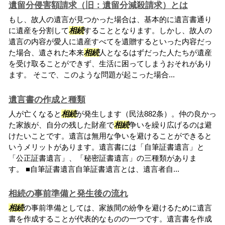
遺留分侵害額請求（旧：遺留分減殺請求）とは
もし、故人の遺言が見つかった場合は、基本的に遺言書通り
に遺産を分割して
相続
することとなります。しかし、故人の
遺言の内容が愛人に遺産すべてを遺贈するといった内容だっ
た場合、遺された本来
相続
人となるはずだった人たちが遺産
を受け取ることができず、生活に困ってしまうおそれがあり
ます。 そこで、このような問題が起こった場合...
遺言書の作成と種類
人が亡くなると
相続
が発生します（民法882条）。仲の良かっ
た家族が、自分の残した財産で
相続
争いを繰り広げるのは避
けたいことです。遺言は無用な争いを避けることができると
いうメリットがあります。遺言書には「自筆証書遺言」と
「公正証書遺言」、「秘密証書遺言」の三種類がありま
す。 ■自筆証書遺言自筆証書遺言とは、遺言者自...
相続の事前準備と発生後の流れ
相続
の事前準備としては、家族間の紛争を避けるために遺言
書を作成することが代表的なものの一つです。遺言書を作成