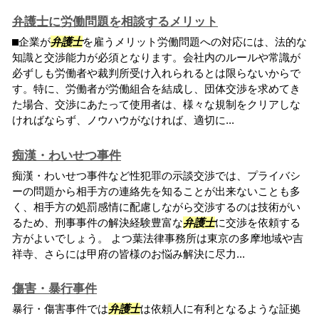
弁護士に労働問題を相談するメリット
⬛︎企業が
弁護士
を雇うメリット労働問題への対応には、法的な
知識と交渉能力が必須となります。会社内のルールや常識が
必ずしも労働者や裁判所受け入れられるとは限らないからで
す。特に、労働者が労働組合を結成し、団体交渉を求めてき
た場合、交渉にあたって使用者は、様々な規制をクリアしな
ければならず、ノウハウがなければ、適切に...
痴漢・わいせつ事件
痴漢・わいせつ事件など性犯罪の示談交渉では、プライバシ
ーの問題から相手方の連絡先を知ることが出来ないことも多
く、相手方の処罰感情に配慮しながら交渉するのは技術がい
るため、刑事事件の解決経験豊富な
弁護士
に交渉を依頼する
方がよいでしょう。 よつ葉法律事務所は東京の多摩地域や吉
祥寺、さらには甲府の皆様のお悩み解決に尽力...
傷害・暴行事件
暴行・傷害事件では
弁護士
は依頼人に有利となるような証拠