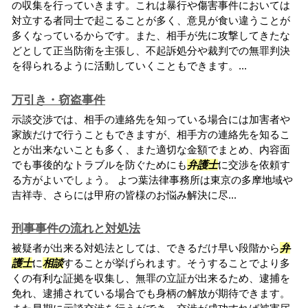
の収集を行っていきます。これは暴行や傷害事件においては
対立する者同士で起こることが多く、意見が食い違うことが
多くなっているからです。また、相手が先に攻撃してきたな
どとして正当防衛を主張し、不起訴処分や裁判での無罪判決
を得られるように活動していくこともできます。...
万引き・窃盗事件
示談交渉では、相手の連絡先を知っている場合には加害者や
家族だけで行うこともできますが、相手方の連絡先を知るこ
とが出来ないことも多く、また適切な金額でまとめ、内容面
でも事後的なトラブルを防ぐためにも
弁護士
に交渉を依頼す
る方がよいでしょう。 よつ葉法律事務所は東京の多摩地域や
吉祥寺、さらには甲府の皆様のお悩み解決に尽...
刑事事件の流れと対処法
被疑者が出来る対処法としては、できるだけ早い段階から
弁
護士
に
相談
することが挙げられます。そうすることでより多
くの有利な証拠を収集し、無罪の立証が出来るため、逮捕を
免れ、逮捕されている場合でも身柄の解放が期待できます。