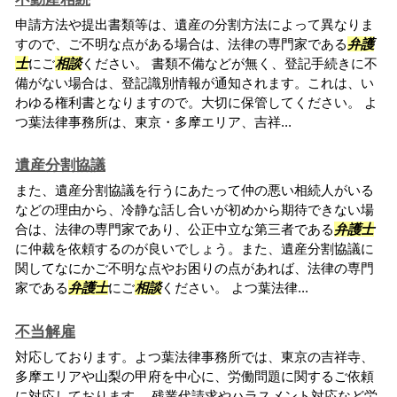
申請方法や提出書類等は、遺産の分割方法によって異なりま
すので、ご不明な点がある場合は、法律の専門家である
弁護
士
にご
相談
ください。 書類不備などが無く、登記手続きに不
備がない場合は、登記識別情報が通知されます。これは、い
わゆる権利書となりますので。大切に保管してください。 よ
つ葉法律事務所は、東京・多摩エリア、吉祥...
遺産分割協議
また、遺産分割協議を行うにあたって仲の悪い相続人がいる
などの理由から、冷静な話し合いが初めから期待できない場
合は、法律の専門家であり、公正中立な第三者である
弁護士
に仲裁を依頼するのが良いでしょう。また、遺産分割協議に
関してなにかご不明な点やお困りの点があれば、法律の専門
家である
弁護士
にご
相談
ください。 よつ葉法律...
不当解雇
対応しております。よつ葉法律事務所では、東京の吉祥寺、
多摩エリアや山梨の甲府を中心に、労働問題に関するご依頼
に対応しております。 残業代請求やハラスメント対応など労