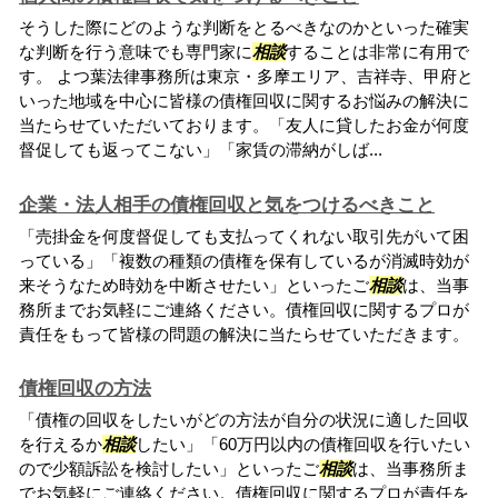
そうした際にどのような判断をとるべきなのかといった確実
な判断を行う意味でも専門家に
相談
することは非常に有用で
す。 よつ葉法律事務所は東京・多摩エリア、吉祥寺、甲府と
いった地域を中心に皆様の債権回収に関するお悩みの解決に
当たらせていただいております。「友人に貸したお金が何度
督促しても返ってこない」「家賃の滞納がしば...
企業・法人相手の債権回収と気をつけるべきこと
「売掛金を何度督促しても支払ってくれない取引先がいて困
っている」「複数の種類の債権を保有しているが消滅時効が
来そうなため時効を中断させたい」といったご
相談
は、当事
務所までお気軽にご連絡ください。債権回収に関するプロが
責任をもって皆様の問題の解決に当たらせていただきます。
債権回収の方法
「債権の回収をしたいがどの方法が自分の状況に適した回収
を行えるか
相談
したい」「60万円以内の債権回収を行いたい
ので少額訴訟を検討したい」といったご
相談
は、当事務所ま
でお気軽にご連絡ください。債権回収に関するプロが責任を