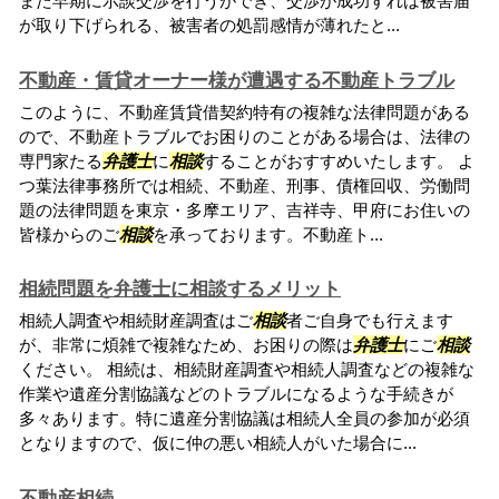
また早期に示談交渉を行うができ、交渉が成功すれば被害届
が取り下げられる、被害者の処罰感情が薄れたと...
不動産・賃貸オーナー様が遭遇する不動産トラブル
このように、不動産賃貸借契約特有の複雑な法律問題がある
ので、不動産トラブルでお困りのことがある場合は、法律の
専門家たる
弁護士
に
相談
することがおすすめいたします。 よ
つ葉法律事務所では相続、不動産、刑事、債権回収、労働問
題の法律問題を東京・多摩エリア、吉祥寺、甲府にお住いの
皆様からのご
相談
を承っております。不動産ト...
相続問題を弁護士に相談するメリット
相続人調査や相続財産調査はご
相談
者ご自身でも行えます
が、非常に煩雑で複雑なため、お困りの際は
弁護士
にご
相談
ください。 相続は、相続財産調査や相続人調査などの複雑な
作業や遺産分割協議などのトラブルになるような手続きが
多々あります。特に遺産分割協議は相続人全員の参加が必須
となりますので、仮に仲の悪い相続人がいた場合に...
不動産相続