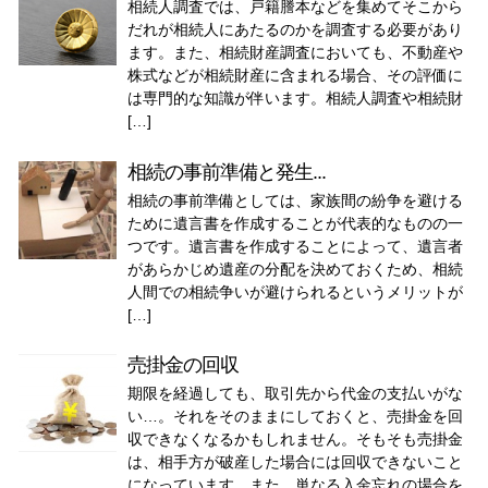
相続人調査では、戸籍謄本などを集めてそこから
だれが相続人にあたるのかを調査する必要があり
ます。また、相続財産調査においても、不動産や
株式などが相続財産に含まれる場合、その評価に
は専門的な知識が伴います。相続人調査や相続財
[…]
相続の事前準備と発生...
相続の事前準備としては、家族間の紛争を避ける
ために遺言書を作成することが代表的なものの一
つです。遺言書を作成することによって、遺言者
があらかじめ遺産の分配を決めておくため、相続
人間での相続争いが避けられるというメリットが
[…]
売掛金の回収
期限を経過しても、取引先から代金の支払いがな
い…。それをそのままにしておくと、売掛金を回
収できなくなるかもしれません。そもそも売掛金
は、相手方が破産した場合には回収できないこと
になっています。また、単なる入金忘れの場合を