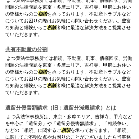
よつ葉法律事務所では相続、不動産、刑事、債権回収、労働
問題の法律問題を東京・多摩エリア、吉祥寺、甲府にお住い
の皆様からのご
相談
を承っております。不動産トラブルなど
についてお困りの際はお気軽にお問い合わせください。豊富
な知識と経験からご
相談
者様に最適な解決方法をご提案させ
ていただきます。
共有不動産の分割
よつ葉法律事務所では相続、不動産、刑事、債権回収、労働
問題の法律問題を東京・多摩エリア、吉祥寺、甲府にお住い
の皆様からのご
相談
を承っております。不動産トラブルなど
についてお困りの際はお気軽にお問い合わせください。豊富
な知識と経験からご
相談
者様に最適な解決方法をご提案させ
ていただきます。
遺留分侵害額請求（旧：遺留分減殺請求）とは
よつ葉法律事務所は、東京・多摩エリア、吉祥寺、甲府など
を中心に「遺留分」や「遺留分侵害額請求」、「相続争い」
などの「相続」に関するご
相談
を承っております。「相続」
に関してご不明な点やお困りのことがございましたら当事務