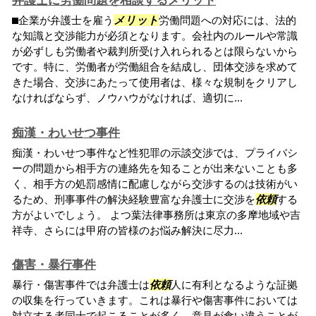
弁護士に労働問題を相談するメリット
⬛︎企業が弁護士を雇う
メリット
労働問題への対応には、法的
な知識と交渉能力が必須となります。会社内のルールや常識
が必ずしも労働者や裁判所受け入れられるとは限らないから
です。特に、労働者が労働組合を結成し、団体交渉を求めて
きた場合、交渉にあたって使用者は、様々な規制をクリアし
なければならず、ノウハウがなければ、適切に...
痴漢・わいせつ事件
痴漢・わいせつ事件など性犯罪の示談交渉では、プライバシ
ーの問題から相手方の連絡先を知ることが出来ないことも多
く、相手方の処罰感情に配慮しながら交渉するのは技術がい
るため、刑事事件の解決経験豊富な弁護士に交渉を
依頼
する
方がよいでしょう。 よつ葉法律事務所は東京の多摩地域や吉
祥寺、さらには甲府の皆様のお悩み解決に尽力...
傷害・暴行事件
暴行・傷害事件では弁護士は
依頼
人に有利となるような証拠
の収集を行っていきます。これは暴行や傷害事件においては
対立する者同士で起こることが多く、意見が食い違うことが