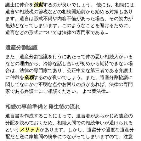
護士に仲介を
依頼
するのが良いでしょう。 他にも、相続には
遺言や相続税の節税などの相続開始前から始める対策もあり
ます。遺言は形式不備や内容不備があった場合、その効力が
無効となってしまいます。このようなことを避けるために、
遺言などの形式については法律の専門家である...
遺産分割協議
また、遺産分割協議を行うにあたって仲の悪い相続人がいる
などの理由から、冷静な話し合いが初めから期待できない場
合は、法律の専門家であり、公正中立な第三者である弁護士
に仲裁を
依頼
するのが良いでしょう。また、遺産分割協議に
関してなにかご不明な点やお困りの点があれば、法律の専門
家である弁護士にご相談ください。 よつ葉法律...
相続の事前準備と発生後の流れ
遺言書を作成することによって、遺言者があらかじめ遺産の
分配を決めておくため、相続人間での相続争いが避けられる
という
メリット
があります。しかし、遺留分や過度な遺産分
配だと逆に家族間の紛争につながってしまいますので、注意