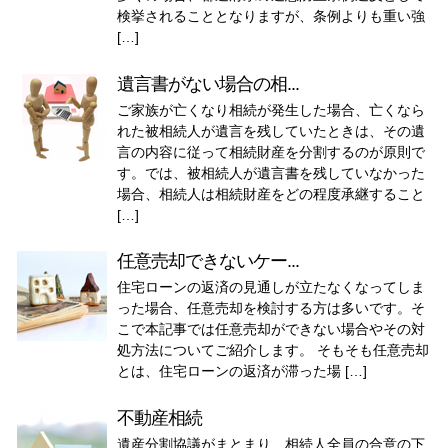
検挙されることとなりますが、条例よりも重い強
[…]
遺言書がない場合の相...
ご家族が亡くなり相続が発生した場合、亡くなら
れた被相続人が遺言を残していたときは、その遺
言の内容に従って相続財産を分割するのが原則で
す。では、被相続人が遺言書を残していなかった
場合、相続人は相続財産をどの程度承継すること
[…]
任意売却できないケー...
住宅ローンの返済の見通しが立たなくなってしま
った場合、任意売却を検討する方は多いです。そ
こで本記事では任意売却ができない場合やその対
処方法についてご紹介します。 そもそも任意売却
とは、住宅ローンの返済が滞った場 […]
不動産相続
遺産分割協議がまとまり、相続人全員の合意の下