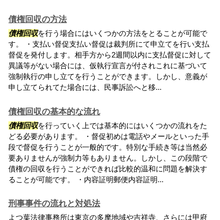
債権回収の方法
債権回収
を行う場合にはいくつかの方法をとることが可能で
す。 ・支払い督促支払い督促は裁判所にて申立てを行い支払
督促を発付します。相手方から2週間以内に支払督促に対して
異議等がない場合には、仮執行宣言が付されこれに基づいて
強制執行の申し立てを行うことができます。しかし、意義が
申し立てられてた場合には、民事訴訟へと移...
債権回収の基本的な流れ
債権回収
を行っていく上では基本的にはいくつかの流れをた
どる必要があります。 ・督促初めは電話やメールといった手
段で督促を行うことが一般的です。特別な手続き等は当然必
要ありませんが強制力等もありません。しかし、この段階で
債権の回収を行うことができれば比較的温和に問題を解決す
ることが可能です。 ・内容証明郵便内容証明...
刑事事件の流れと対処法
よつ葉法律事務所は東京の多摩地域や吉祥寺、さらには甲府