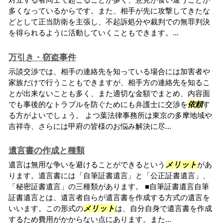
多くなっているからです。また、相手が先に攻撃してきたな
どとして正当防衛を主張し、不起訴処分や裁判での無罪判決
を得られるように活動していくこともできます。...
万引き・窃盗事件
示談交渉では、相手の連絡先を知っている場合には加害者や
家族だけで行うこともできますが、相手方の連絡先を知るこ
とが出来ないことも多く、また適切な金額でまとめ、内容面
でも事後的なトラブルを防ぐためにも弁護士に交渉を
依頼
す
る方がよいでしょう。 よつ葉法律事務所は東京の多摩地域や
吉祥寺、さらには甲府の皆様のお悩み解決に尽...
遺言書の作成と種類
遺言は無用な争いを避けることができるという
メリット
があ
ります。遺言書には「自筆証書遺言」と「公正証書遺言」、
「秘密証書遺言」の三種類があります。 ■自筆証書遺言自筆
証書遺言とは、遺言者自らが遺言書を作成する方式の遺言を
いいます。この形式の
メリット
は、自分自身で遺言書を作成
するため費用がかからない点にあります。また...