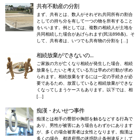
共有不動産の分割
まず、共有とは、数人がそれぞれ共同所有の割合
としての持ち分を有して一つの物を所有すること
をいいます。例としては、複数の相続人が土地を
共同相続した場合があげられます(民法898条)。そ
して、共有者は、いつでも共有物の分割を […]
相続放棄ができないの...
ご家族の方が亡くなり相続が発生した場合、相続
放棄をしたいと考えている方は早めの行動が求め
られます。相続放棄をするには一定の手続きが必
要であるため、放置していると相続放棄ができな
くなってしまうケースもあります。以下では、相
[…]
痴漢・わいせつ事件
痴漢とは相手の臀部や胸部を触るなどする行為で
あり、男性が被害にあう場合もわずかにあります
が、多くの場合被害者は女性となります。痴漢は
多くの場合、都道府県の迷惑防止条例違反として