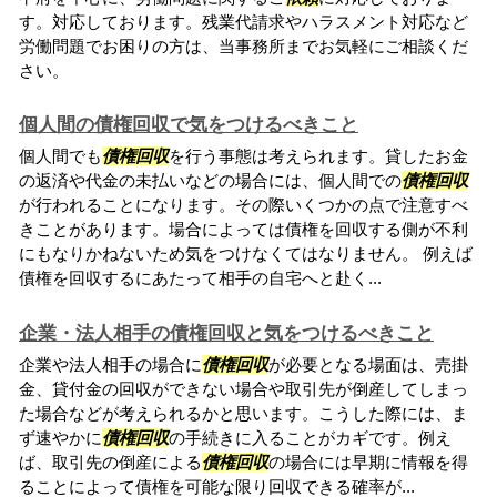
す。対応しております。残業代請求やハラスメント対応など
労働問題でお困りの方は、当事務所までお気軽にご相談くだ
さい。
個人間の債権回収で気をつけるべきこと
個人間でも
債権回収
を行う事態は考えられます。貸したお金
の返済や代金の未払いなどの場合には、個人間での
債権回収
が行われることになります。その際いくつかの点で注意すべ
きことがあります。場合によっては債権を回収する側が不利
にもなりかねないため気をつけなくてはなりません。 例えば
債権を回収するにあたって相手の自宅へと赴く...
企業・法人相手の債権回収と気をつけるべきこと
企業や法人相手の場合に
債権回収
が必要となる場面は、売掛
金、貸付金の回収ができない場合や取引先が倒産してしまっ
た場合などが考えられるかと思います。こうした際には、ま
ず速やかに
債権回収
の手続きに入ることがカギです。例え
ば、取引先の倒産による
債権回収
の場合には早期に情報を得
ることによって債権を可能な限り回収できる確率が...