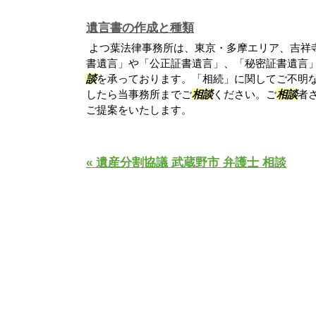
遺言書の作成と種類
よつ葉法律事務所は、東京・多摩エリア、吉祥
書遺言」や「公正証書遺言」、「秘密証書遺言
談
を承っております。「相続」に関してご不明
したら当事務所までご
相談
ください。ご
相談
者
ご提案をいたします。
« 遺産分割協議 武蔵野市 弁護士 相談