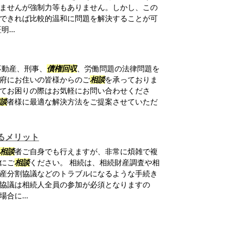
ませんが強制力等もありません。しかし、この
できれば比較的温和に問題を解決することが可
...
不動産、刑事、
債権回収
、労働問題の法律問題を
府にお住いの皆様からのご
相談
を承っておりま
てお困りの際はお気軽にお問い合わせくださ
談
者様に最適な解決方法をご提案させていただ
るメリット
相談
者ご自身でも行えますが、非常に煩雑で複
にご
相談
ください。 相続は、相続財産調査や相
産分割協議などのトラブルになるような手続き
協議は相続人全員の参加が必須となりますの
合に...