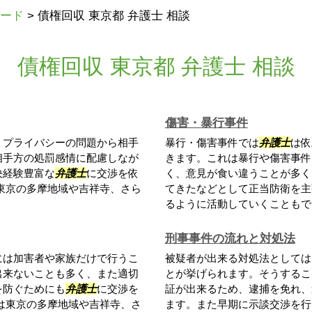
ード
>
債権回収 東京都 弁護士 相談
債権回収 東京都 弁護士 相談
傷害・暴行事件
、プライバシーの問題から相手
暴行・傷害事件では
弁護士
は依
相手方の処罰感情に配慮しなが
きます。これは暴行や傷害事件
決経験豊富な
弁護士
に交渉を依
く、意見が食い違うことが多く
東京の多摩地域や吉祥寺、さら
てきたなどとして正当防衛を主
るように活動していくこともでき
刑事事件の流れと対処法
には加害者や家族だけで行うこ
被疑者が出来る対処法としては
出来ないことも多く、また適切
とが挙げられます。そうするこ
を防ぐためにも
弁護士
に交渉を
証が出来るため、逮捕を免れ、
は東京の多摩地域や吉祥寺、さ
ます。また早期に示談交渉を行