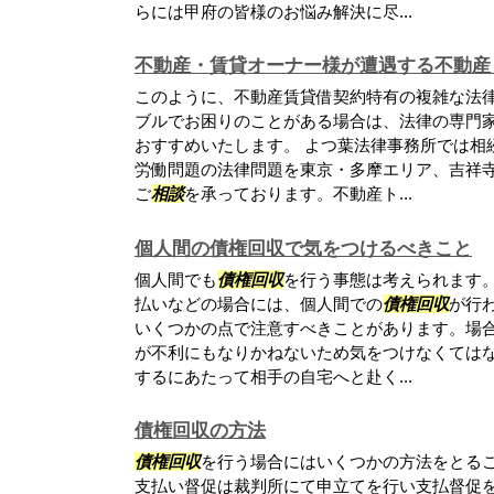
らには甲府の皆様のお悩み解決に尽...
不動産・賃貸オーナー様が遭遇する不動産
このように、不動産賃貸借契約特有の複雑な法
ブルでお困りのことがある場合は、法律の専門
おすすめいたします。 よつ葉法律事務所では相
労働問題の法律問題を東京・多摩エリア、吉祥
ご
相談
を承っております。不動産ト...
個人間の債権回収で気をつけるべきこと
個人間でも
債権回収
を行う事態は考えられます
払いなどの場合には、個人間での
債権回収
が行
いくつかの点で注意すべきことがあります。場
が不利にもなりかねないため気をつけなくてはな
するにあたって相手の自宅へと赴く...
債権回収の方法
債権回収
を行う場合にはいくつかの方法をとるこ
支払い督促は裁判所にて申立てを行い支払督促を