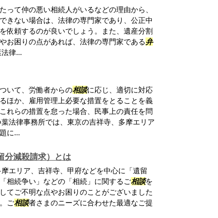
たって仲の悪い相続人がいるなどの理由から、
できない場合は、法律の専門家であり、公正中
を依頼するのが良いでしょう。また、遺産分割
やお困りの点があれば、法律の専門家である
弁
律...
ついて、労働者からの
相談
に応じ、適切に対応
るほか、雇用管理上必要な措置をとることを義
これらの措置を怠った場合、民事上の責任を問
つ葉法律事務所では、東京の吉祥寺、多摩エリア
に...
留分減殺請求）とは
多摩エリア、吉祥寺、甲府などを中心に「遺留
「相続争い」などの「相続」に関するご
相談
を
してご不明な点やお困りのことがございました
。ご
相談
者さまのニーズに合わせた最適なご提