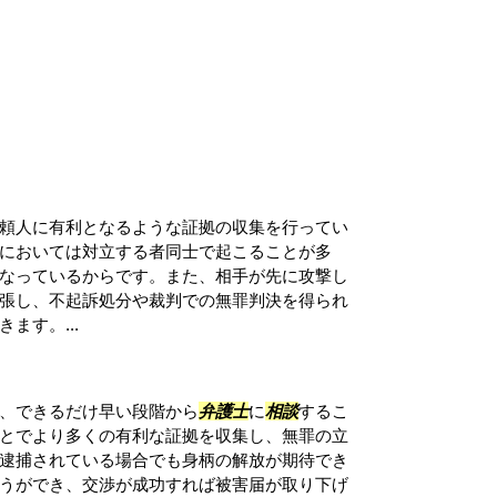
頼人に有利となるような証拠の収集を行ってい
においては対立する者同士で起こることが多
なっているからです。また、相手が先に攻撃し
張し、不起訴処分や裁判での無罪判決を得られ
ます。...
、できるだけ早い段階から
弁護士
に
相談
するこ
とでより多くの有利な証拠を収集し、無罪の立
逮捕されている場合でも身柄の解放が期待でき
うができ、交渉が成功すれば被害届が取り下げ