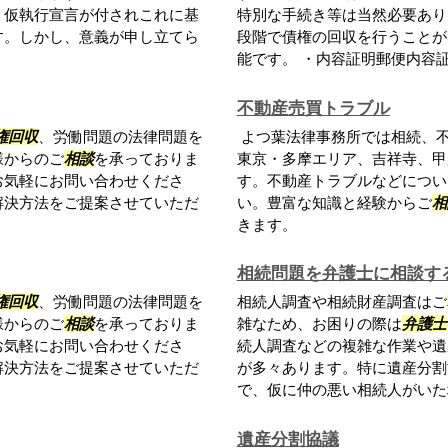
、仮執行宣言が付されこれに基
特別な手続き等は当然必要あり
す。しかし、意義が申し立てら
段階で債権の回収を行うことが
能です。 ・内容証明郵便内容証明
不動産売買トラブル
権回収
、労働問題の法律問題を
よつ葉法律事務所では相続、
様からのご
相談
を承っておりま
東京・多摩エリア、吉祥寺、甲
お気軽にお問い合わせくださ
す。不動産トラブルなどについ
解決方法をご提案させていただ
い。豊富な知識と経験からご
相
きます。
相続問題を弁護士に相談す
権回収
、労働問題の法律問題を
相続人調査や相続財産調査はご
様からのご
相談
を承っておりま
雑なため、お困りの際は
弁護士
お気軽にお問い合わせくださ
続人調査などの複雑な作業や遺
解決方法をご提案させていただ
が多々あります。特に遺産分割
で、仮に仲の悪い相続人がいた場
遺産分割協議