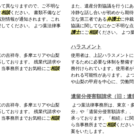
って異なりますので、ご不明な
また、遺産分割協議を行うにあ
ご
相談
ください。 書類不備など
冷静な話し合いが初めから期待
識別情報が通知されます。これ
立な第三者である
弁護士
に仲裁
してください。 よつ葉法律事
協議に関してなにかご不明な点
護士
にご
相談
ください。 よつ葉法
ハラスメント
京の吉祥寺、多摩エリアや山梨
使用者は、上記ハラスメントに
しております。 残業代請求や
するために必要な体制を整備す
、当事務所までお気軽にご
相談
務付けられています。使用者が
われる可能性があります。 よ
や山梨の甲府を中心に、労働問題
遺留分侵害額請求（旧：遺
京の吉祥寺、多摩エリアや山梨
よつ葉法律事務所は、東京・
しております。 残業代請求や
分」や「遺留分侵害額請求」、
、当事務所までお気軽にご
相談
承っております。「相続」に関
ら当事務所までご
相談
ください
案をいたします。