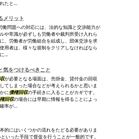
たと...
るメリット
労働問題への対応には、法的な知識と交渉能力が
ルや常識が必ずしも労働者や裁判所受け入れら
に、労働者が労働組合を結成し、団体交渉を求
使用者は、様々な規制をクリアしなければなら
..
と気をつけるべきこと
収
が必要となる場面は、売掛金、貸付金の回収
してしまった場合などが考えられるかと思いま
かに
債権回収
の手続きに入ることがカギです。
権回収
の場合には早期に情報を得ることによっ
率が...
本的にはいくつかの流れをたどる必要がありま
ルといった手段で督促を行うことが一般的です。