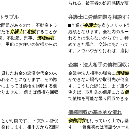
られる、被害者の処罰感情が薄れ
トラブル
弁護士に労働問題を相談す
律問題があるので、不動産トラ
⬛︎企業が
弁護士
を雇うメリット
家たる
弁護士
に
相談
することが
必須となります。会社内のルー
続、不動産、刑事、
債権回収
、
れるとは限らないからです。特
寺、甲府にお住いの皆様からの
めてきた場合、交渉にあたって
ず、ノウハウがなければ、適切に.
企業・法人相手の債権回収
。貸したお金の返済や代金の未
企業や法人相手の場合に
債権回
われることになります。その際
ができない場合や取引先が倒産
合によっては債権を回収する側
す。こうした際には、まず速や
りません。 例えば債権を回収
例えば、取引先の倒産による
債
て債権を可能な限り回収できる確
債権回収の基本的な流れ
とが可能です。 ・支払い督促
債権回収
を行っていく上では基
発付します。相手方から2週間
す。 ・督促初めは電話やメー