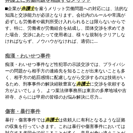
弁護士に労働問題を相談するメリット
⬛︎企業が
弁護士
を雇うメリット労働問題への対応には、法的な
知識と交渉能力が必須となります。会社内のルールや常識が
必ずしも労働者や裁判所受け入れられるとは限らないからで
す。特に、労働者が労働組合を結成し、団体交渉を求めてき
た場合、交渉にあたって使用者は、様々な規制をクリアしな
ければならず、ノウハウがなければ、適切に...
痴漢・わいせつ事件
痴漢・わいせつ事件など性犯罪の示談交渉では、プライバシ
ーの問題から相手方の連絡先を知ることが出来ないことも多
く、相手方の処罰感情に配慮しながら交渉するのは技術がい
るため、刑事事件の解決経験豊富な
弁護士
に交渉を依頼する
方がよいでしょう。 よつ葉法律事務所は東京の多摩地域や吉
祥寺、さらには甲府の皆様のお悩み解決に尽力...
傷害・暴行事件
暴行・傷害事件では
弁護士
は依頼人に有利となるような証拠
の収集を行っていきます。これは暴行や傷害事件においては
対立する者同士で起こることが多く、意見が食い違うことが