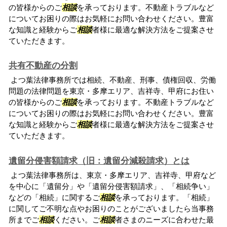
の皆様からのご
相談
を承っております。不動産トラブルなど
についてお困りの際はお気軽にお問い合わせください。豊富
な知識と経験からご
相談
者様に最適な解決方法をご提案させ
ていただきます。
共有不動産の分割
よつ葉法律事務所では相続、不動産、刑事、債権回収、労働
問題の法律問題を東京・多摩エリア、吉祥寺、甲府にお住い
の皆様からのご
相談
を承っております。不動産トラブルなど
についてお困りの際はお気軽にお問い合わせください。豊富
な知識と経験からご
相談
者様に最適な解決方法をご提案させ
ていただきます。
遺留分侵害額請求（旧：遺留分減殺請求）とは
よつ葉法律事務所は、東京・多摩エリア、吉祥寺、甲府など
を中心に「遺留分」や「遺留分侵害額請求」、「相続争い」
などの「相続」に関するご
相談
を承っております。「相続」
に関してご不明な点やお困りのことがございましたら当事務
所までご
相談
ください。ご
相談
者さまのニーズに合わせた最