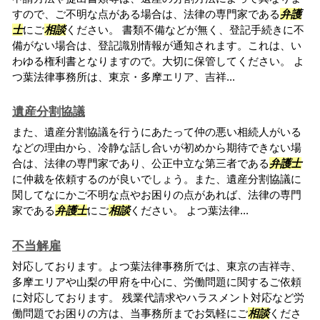
すので、ご不明な点がある場合は、法律の専門家である
弁護
士
にご
相談
ください。 書類不備などが無く、登記手続きに不
備がない場合は、登記識別情報が通知されます。これは、い
わゆる権利書となりますので。大切に保管してください。 よ
つ葉法律事務所は、東京・多摩エリア、吉祥...
遺産分割協議
また、遺産分割協議を行うにあたって仲の悪い相続人がいる
などの理由から、冷静な話し合いが初めから期待できない場
合は、法律の専門家であり、公正中立な第三者である
弁護士
に仲裁を依頼するのが良いでしょう。また、遺産分割協議に
関してなにかご不明な点やお困りの点があれば、法律の専門
家である
弁護士
にご
相談
ください。 よつ葉法律...
不当解雇
対応しております。よつ葉法律事務所では、東京の吉祥寺、
多摩エリアや山梨の甲府を中心に、労働問題に関するご依頼
に対応しております。 残業代請求やハラスメント対応など労
働問題でお困りの方は、当事務所までお気軽にご
相談
くださ