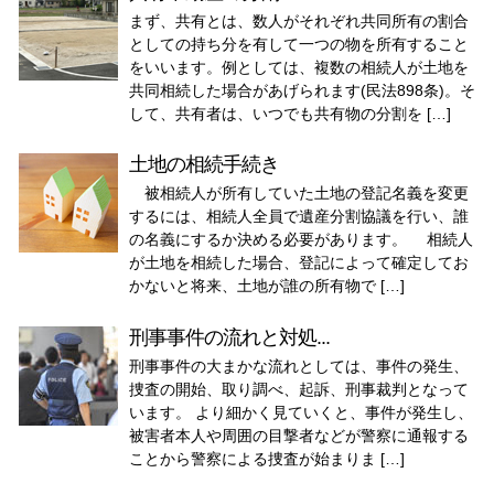
まず、共有とは、数人がそれぞれ共同所有の割合
としての持ち分を有して一つの物を所有すること
をいいます。例としては、複数の相続人が土地を
共同相続した場合があげられます(民法898条)。そ
して、共有者は、いつでも共有物の分割を […]
土地の相続手続き
被相続人が所有していた土地の登記名義を変更
するには、相続人全員で遺産分割協議を行い、誰
の名義にするか決める必要があります。 相続人
が土地を相続した場合、登記によって確定してお
かないと将来、土地が誰の所有物で […]
刑事事件の流れと対処...
刑事事件の大まかな流れとしては、事件の発生、
捜査の開始、取り調べ、起訴、刑事裁判となって
います。 より細かく見ていくと、事件が発生し、
被害者本人や周囲の目撃者などが警察に通報する
ことから警察による捜査が始まりま […]