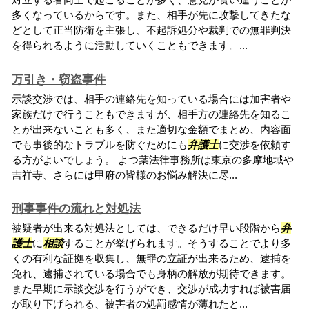
多くなっているからです。また、相手が先に攻撃してきたな
どとして正当防衛を主張し、不起訴処分や裁判での無罪判決
を得られるように活動していくこともできます。...
万引き・窃盗事件
示談交渉では、相手の連絡先を知っている場合には加害者や
家族だけで行うこともできますが、相手方の連絡先を知るこ
とが出来ないことも多く、また適切な金額でまとめ、内容面
でも事後的なトラブルを防ぐためにも
弁護士
に交渉を依頼す
る方がよいでしょう。 よつ葉法律事務所は東京の多摩地域や
吉祥寺、さらには甲府の皆様のお悩み解決に尽...
刑事事件の流れと対処法
被疑者が出来る対処法としては、できるだけ早い段階から
弁
護士
に
相談
することが挙げられます。そうすることでより多
くの有利な証拠を収集し、無罪の立証が出来るため、逮捕を
免れ、逮捕されている場合でも身柄の解放が期待できます。
また早期に示談交渉を行うができ、交渉が成功すれば被害届
が取り下げられる、被害者の処罰感情が薄れたと...