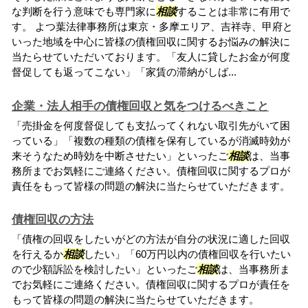
な判断を行う意味でも専門家に
相談
することは非常に有用で
す。 よつ葉法律事務所は東京・多摩エリア、吉祥寺、甲府と
いった地域を中心に皆様の債権回収に関するお悩みの解決に
当たらせていただいております。「友人に貸したお金が何度
督促しても返ってこない」「家賃の滞納がしば...
企業・法人相手の債権回収と気をつけるべきこと
「売掛金を何度督促しても支払ってくれない取引先がいて困
っている」「複数の種類の債権を保有しているが消滅時効が
来そうなため時効を中断させたい」といったご
相談
は、当事
務所までお気軽にご連絡ください。債権回収に関するプロが
責任をもって皆様の問題の解決に当たらせていただきます。
債権回収の方法
「債権の回収をしたいがどの方法が自分の状況に適した回収
を行えるか
相談
したい」「60万円以内の債権回収を行いたい
ので少額訴訟を検討したい」といったご
相談
は、当事務所ま
でお気軽にご連絡ください。債権回収に関するプロが責任を
もって皆様の問題の解決に当たらせていただきます。