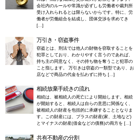
会社内のルールや常識が必ずしも労働者や裁判所
受け入れられるとは限らないからです。特に、労
働者が労働組合を結成し、団体交渉を求めてき
[…]
万引き・窃盗事件
窃盗とは、刑法では他人の財物を窃取することを
犯罪としており、わかりやすく言うのであれば、
持ち主の同意なく、その持ち物を奪うこと犯罪の
こと指します。 万引きは窃盗の一類型であり、お
店などで商品の代金を払わずに持ち […]
相続放棄手続きの流れ
相続は、被相続人の死亡により開始します。相続
が開始すると、相続人は自らの意思に関係なく、
被相続人の財産を包括的に承継することとなりま
す。この財産には、プラスの財産(家、土地など)
とマイナスの財産(借金などの債務)の両方を […]
共有不動産の分割