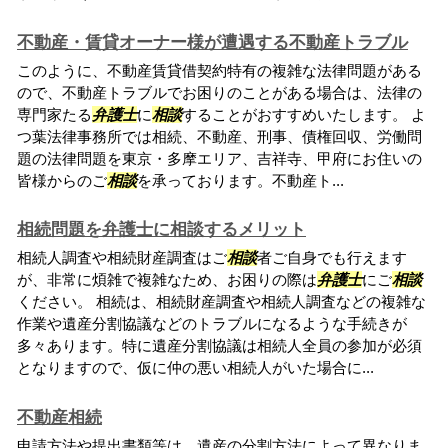
不動産・賃貸オーナー様が遭遇する不動産トラブル
このように、不動産賃貸借契約特有の複雑な法律問題がある
ので、不動産トラブルでお困りのことがある場合は、法律の
専門家たる
弁護士
に
相談
することがおすすめいたします。 よ
つ葉法律事務所では相続、不動産、刑事、債権回収、労働問
題の法律問題を東京・多摩エリア、吉祥寺、甲府にお住いの
皆様からのご
相談
を承っております。不動産ト...
相続問題を弁護士に相談するメリット
相続人調査や相続財産調査はご
相談
者ご自身でも行えます
が、非常に煩雑で複雑なため、お困りの際は
弁護士
にご
相談
ください。 相続は、相続財産調査や相続人調査などの複雑な
作業や遺産分割協議などのトラブルになるような手続きが
多々あります。特に遺産分割協議は相続人全員の参加が必須
となりますので、仮に仲の悪い相続人がいた場合に...
不動産相続
申請方法や提出書類等は、遺産の分割方法によって異なりま