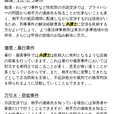
痴漢・わいせつ事件
痴漢・わいせつ事件など性犯罪の示談交渉では、プライバシ
ーの問題から相手方の連絡先を知ることが出来ないことも多
く、相手方の処罰感情に配慮しながら交渉するのは技術がい
るため、刑事事件の解決経験豊富な
弁護士
に交渉を依頼する
方がよいでしょう。 よつ葉法律事務所は東京の多摩地域や吉
祥寺、さらには甲府の皆様のお悩み解決に尽力...
傷害・暴行事件
暴行・傷害事件では
弁護士
は依頼人に有利となるような証拠
の収集を行っていきます。これは暴行や傷害事件においては
対立する者同士で起こることが多く、意見が食い違うことが
多くなっているからです。また、相手が先に攻撃してきたな
どとして正当防衛を主張し、不起訴処分や裁判での無罪判決
を得られるように活動していくこともできます。...
万引き・窃盗事件
示談交渉では、相手の連絡先を知っている場合には加害者や
家族だけで行うこともできますが、相手方の連絡先を知るこ
とが出来ないことも多く、また適切な金額でまとめ、内容面