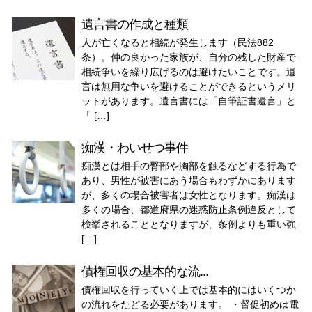
遺言書の作成と種類
人が亡くなると相続が発生します（民法882
条）。仲の良かった家族が、自分の残した財産で
相続争いを繰り広げるのは避けたいことです。遺
言は無用な争いを避けることができるというメリ
ットがあります。遺言書には「自筆証書遺言」と
「 […]
痴漢・わいせつ事件
痴漢とは相手の臀部や胸部を触るなどする行為で
あり、男性が被害にあう場合もわずかにあります
が、多くの場合被害者は女性となります。痴漢は
多くの場合、都道府県の迷惑防止条例違反として
検挙されることとなりますが、条例よりも重い強
[…]
債権回収の基本的な流...
債権回収を行っていく上では基本的にはいくつか
の流れをたどる必要があります。 ・督促初めは電