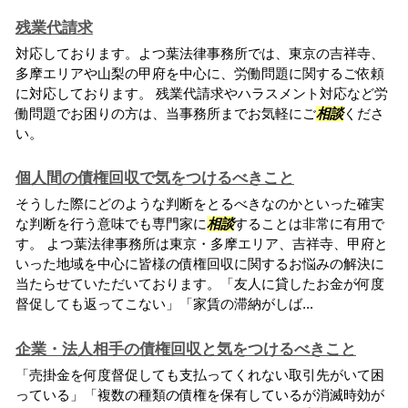
残業代請求
対応しております。よつ葉法律事務所では、東京の吉祥寺、
多摩エリアや山梨の甲府を中心に、労働問題に関するご依頼
に対応しております。 残業代請求やハラスメント対応など労
働問題でお困りの方は、当事務所までお気軽にご
相談
くださ
い。
個人間の債権回収で気をつけるべきこと
そうした際にどのような判断をとるべきなのかといった確実
な判断を行う意味でも専門家に
相談
することは非常に有用で
す。 よつ葉法律事務所は東京・多摩エリア、吉祥寺、甲府と
いった地域を中心に皆様の債権回収に関するお悩みの解決に
当たらせていただいております。「友人に貸したお金が何度
督促しても返ってこない」「家賃の滞納がしば...
企業・法人相手の債権回収と気をつけるべきこと
「売掛金を何度督促しても支払ってくれない取引先がいて困
っている」「複数の種類の債権を保有しているが消滅時効が