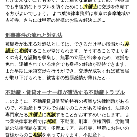
でも事後的なトラブルを防ぐためにも
弁護士
に交渉を依頼す
る方がよいでしょう。 よつ葉法律事務所は東京の多摩地域や
吉祥寺、さらには甲府の皆様のお悩み解決に尽...
刑事事件の流れと対処法
被疑者が出来る対処法としては、できるだけ早い段階から
弁
護士
に
相談
することが挙げられます。そうすることでより多
くの有利な証拠を収集し、無罪の立証が出来るため、逮捕を
免れ、逮捕されている場合でも身柄の解放が期待できます。
また早期に示談交渉を行うができ、交渉が成功すれば被害届
が取り下げられる、被害者の処罰感情が薄れたと...
不動産・賃貸オーナー様が遭遇する不動産トラブル
このように、不動産賃貸借契約特有の複雑な法律問題がある
ので、不動産トラブルでお困りのことがある場合は、法律の
専門家たる
弁護士
に
相談
することがおすすめいたします。 よ
つ葉法律事務所では
相続
、不動産、刑事、債権回収、労働問
題の法律問題を東京・多摩エリア、吉祥寺、甲府にお住いの
皆様からのご
相談
を承っております。不動産ト...