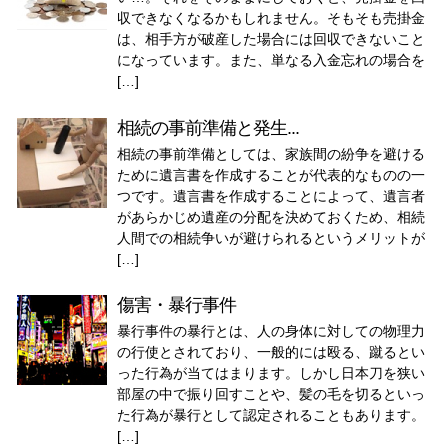
収できなくなるかもしれません。そもそも売掛金
は、相手方が破産した場合には回収できないこと
になっています。また、単なる入金忘れの場合を
[…]
相続の事前準備と発生...
相続の事前準備としては、家族間の紛争を避ける
ために遺言書を作成することが代表的なものの一
つです。遺言書を作成することによって、遺言者
があらかじめ遺産の分配を決めておくため、相続
人間での相続争いが避けられるというメリットが
[…]
傷害・暴行事件
暴行事件の暴行とは、人の身体に対しての物理力
の行使とされており、一般的には殴る、蹴るとい
った行為が当てはまります。しかし日本刀を狭い
部屋の中で振り回すことや、髪の毛を切るといっ
た行為が暴行として認定されることもあります。
[…]