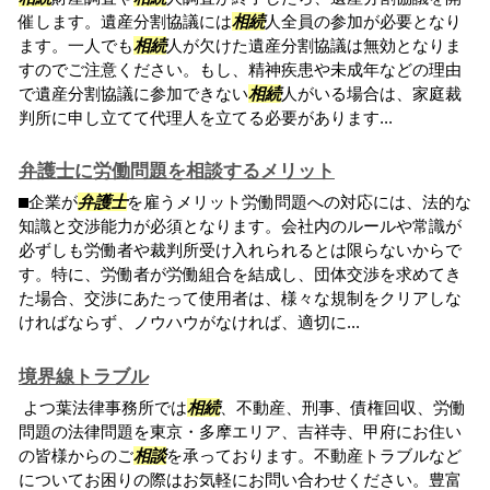
催します。遺産分割協議には
相続
人全員の参加が必要となり
ます。一人でも
相続
人が欠けた遺産分割協議は無効となりま
すのでご注意ください。もし、精神疾患や未成年などの理由
で遺産分割協議に参加できない
相続
人がいる場合は、家庭裁
判所に申し立てて代理人を立てる必要があります...
弁護士に労働問題を相談するメリット
⬛︎企業が
弁護士
を雇うメリット労働問題への対応には、法的な
知識と交渉能力が必須となります。会社内のルールや常識が
必ずしも労働者や裁判所受け入れられるとは限らないからで
す。特に、労働者が労働組合を結成し、団体交渉を求めてき
た場合、交渉にあたって使用者は、様々な規制をクリアしな
ければならず、ノウハウがなければ、適切に...
境界線トラブル
よつ葉法律事務所では
相続
、不動産、刑事、債権回収、労働
問題の法律問題を東京・多摩エリア、吉祥寺、甲府にお住い
の皆様からのご
相談
を承っております。不動産トラブルなど
についてお困りの際はお気軽にお問い合わせください。豊富