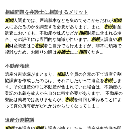
相続問題を弁護士に相談するメリット
相続
人調査では、戸籍謄本などを集めてそこからだれが
相続
人にあたるのかを調査する必要があります。また、
相続
財産
調査においても、不動産や株式などが
相続
財産に含まれる場
合、その評価には専門的な知識が伴います。
相続
人調査や
相
続
財産調査はご
相談
者ご自身でも行えますが、非常に煩雑で
複雑なため、お困りの際は
弁護士
にご
相談
くださ...
不動産相続
遺産分割協議がまとまり、
相続
人全員の合意の下で遺産分割
協議書を作成したのちは、それにしたがって遺産を
相続
しま
す。その遺産の中に不動産が含まれていた場合は、不動産の
登記の名義を故人から自分に移す必要があります。 不動産の
登記は義務ではありませんが、
相続
を何回も重ねることによ
って真の所有者がだれか分からなくなってしま...
遺産分割協議
相続
財産調査や
相続
人調査が終了したら、遺産分割協議を開