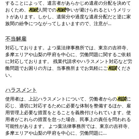
することによって、遺言者があらかじめ遺産の分配を決めて
おくため、
相続
人間での
相続
争いが避けられるというメリッ
トがあります。しかし、遺留分や過度な遺産分配だと逆に家
族間の紛争につながってしまいますので、注意が...
不当解雇
対応しております。よつ葉法律事務所では、東京の吉祥寺、
多摩エリアや山梨の甲府を中心に、労働問題に関するご依頼
に対応しております。 残業代請求やハラスメント対応など労
働問題でお困りの方は、当事務所までお気軽にご
相談
くださ
い。
ハラスメント
使用者は、上記ハラスメントについて、労働者からの
相談
に
応じ、適切に対応するために必要な体制を整備するほか、雇
用管理上必要な措置をとることを義務付けられています。使
用者がこれらの措置を怠った場合、民事上の責任を問われる
可能性があります。 よつ葉法律事務所では、東京の吉祥寺、
多摩エリアや山梨の甲府を中心に、労働問題に...