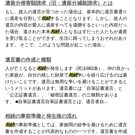
遺留分侵害額請求（旧：遺留分減殺請求）とは
もし、故人の遺言が見つかった場合は、基本的に遺言書通り
に遺産を分割して
相続
することとなります。しかし、故人の
遺言の内容が愛人に遺産すべてを遺贈するといった内容だっ
た場合、遺された本来
相続
人となるはずだった人たちが遺産
を受け取ることができず、生活に困ってしまうおそれがあり
ます。 そこで、このような問題が起こった場合...
遺言書の作成と種類
人が亡くなると
相続
が発生します（民法882条）。仲の良かっ
た家族が、自分の残した財産で
相続
争いを繰り広げるのは避
けたいことです。遺言は無用な争いを避けることができると
いうメリットがあります。遺言書には「自筆証書遺言」と
「公正証書遺言」、「秘密証書遺言」の三種類がありま
す。 ■自筆証書遺言自筆証書遺言とは、遺言者自...
相続の事前準備と発生後の流れ
相続
の事前準備としては、家族間の紛争を避けるために遺言
書を作成することが代表的なものの一つです。遺言書を作成