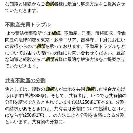
な知識と経験からご
相談
者様に最適な解決方法をご提案させ
ていただきます。
不動産売買トラブル
よつ葉法律事務所では
相続
、不動産、刑事、債権回収、労働
問題の法律問題を東京・多摩エリア、吉祥寺、甲府にお住い
の皆様からのご
相談
を承っております。不動産トラブルなど
についてお困りの際はお気軽にお問い合わせください。豊富
な知識と経験からご
相談
者様に最適な解決方法をご提案させ
ていただきます。
共有不動産の分割
例としては、複数の
相続
人が土地を共同
相続
した場合があげ
られます(民法898条)。そして、共有者は、いつでも共有物の
分割を請求できるとされています(民法256条1項本文)。分割
の請求があるときには、共有者は分割について協議しなけれ
ばならず(258条1項)、この方法による分割を協議による分割
といいます。共有物の分割に...